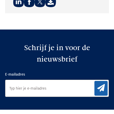
Deel
Deel
Deel
op:
op:
op:
LinkedIn
Facebook
Twitter
Schrijf je in voor de
nieuwsbrief
E-mailadres
Aan