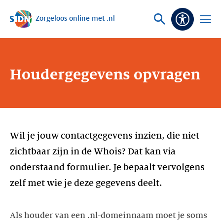
Zorgeloos online met .nl
Sla navigatie over
Vraag
Open
Toeganke
of
menu
zoek
Houdergegevens opvragen
Wil je jouw contactgegevens inzien, die niet
zichtbaar zijn in de Whois? Dat kan via
onderstaand formulier. Je bepaalt vervolgens
zelf met wie je deze gegevens deelt.
Als houder van een .nl-domeinnaam moet je soms