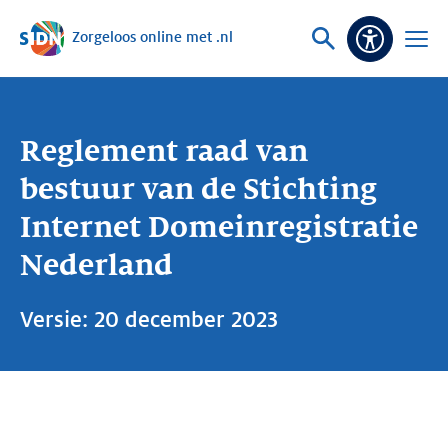
Zorgeloos online met .nl
Sla navigatie over
Vraag
Open
Toeganke
of
menu
zoek
Reglement raad van
bestuur van de Stichting
Internet Domeinregistratie
Nederland
Versie: 20 december 2023