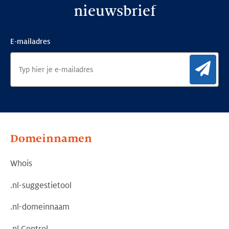
nieuwsbrief
E-mailadres
Aan
Domeinnamen
Whois
.nl-suggestietool
.nl-domeinnaam