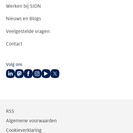
Werken bij SIDN
Nieuws en Blogs
Veelgestelde vragen
Contact
Volg ons
Volg
Volg
Volg
Volg
Volg
Volg
ons
ons
ons
ons
ons
ons
op
op
op
op
op
op
LinkedIn
Mastodon
Facebook
Instagram
Youtube
Twitter
RSS
Algemene voorwaarden
Cookieverklaring