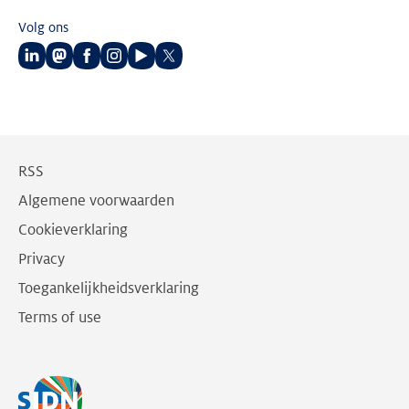
Volg ons
Volg
Volg
Volg
Volg
Volg
Volg
ons
ons
ons
ons
ons
ons
op
op
op
op
op
op
LinkedIn
Mastodon
Facebook
Instagram
Youtube
Twitter
RSS
Algemene voorwaarden
Cookieverklaring
Privacy
Toegankelijkheidsverklaring
Terms of use