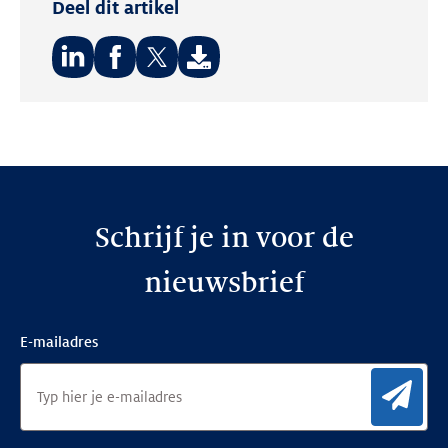
Deel dit artikel
Deel
Deel
Deel
op:
op:
op:
LinkedIn
Facebook
Twitter
Schrijf je in voor de
nieuwsbrief
E-mailadres
Aan