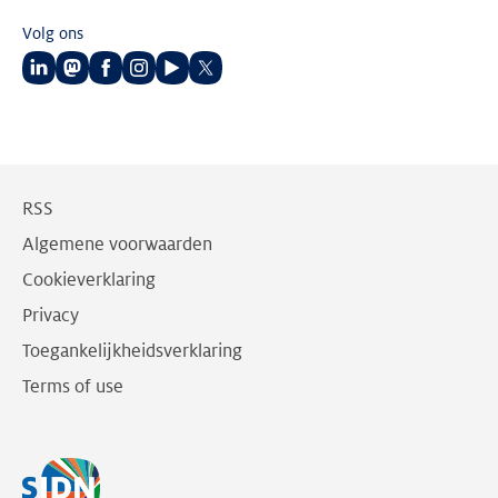
Volg ons
Volg
Volg
Volg
Volg
Volg
Volg
ons
ons
ons
ons
ons
ons
op
op
op
op
op
op
LinkedIn
Mastodon
Facebook
Instagram
Youtube
Twitter
RSS
Algemene voorwaarden
Cookieverklaring
Privacy
Toegankelijkheidsverklaring
Terms of use