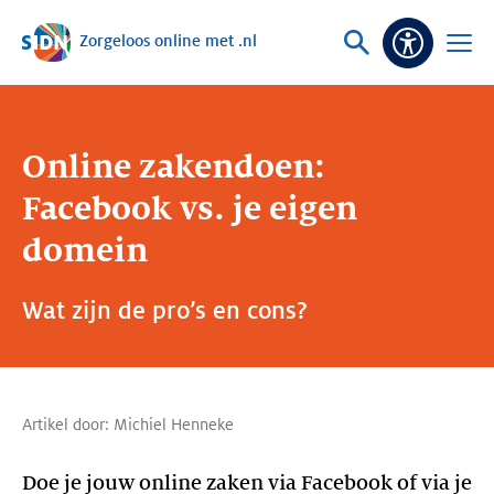
Zorgeloos online met .nl
Sla navigatie over
Vraag
Open
Toeganke
of
menu
zoek
Online zakendoen:
Facebook vs. je eigen
domein
Wat zijn de pro’s en cons?
Artikel door:
Michiel Henneke
Doe je jouw online zaken via Facebook of via je