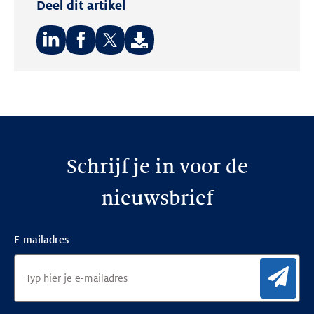
Deel dit artikel
Deel
Deel
Deel
op:
op:
op:
LinkedIn
Facebook
Twitter
Schrijf je in voor de
nieuwsbrief
E-mailadres
Aan