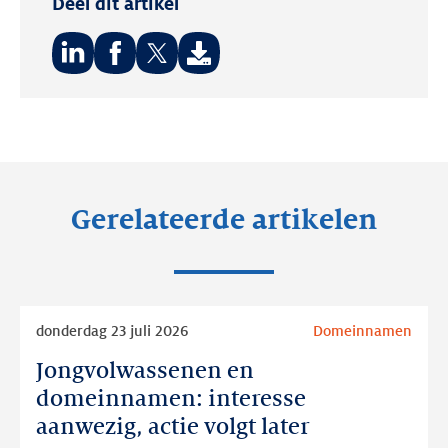
Deel dit artikel
Deel
Deel
Deel
op:
op:
op:
LinkedIn
Facebook
Twitter
Gerelateerde artikelen
Lees
donderdag 23 juli 2026
Domeinnamen
meer
Jongvolwassenen en
Jongvolwassenen
en
domeinnamen: interesse
domeinnamen:
aanwezig, actie volgt later
interesse