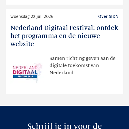
Lees
woensdag 22 juli 2026
Over SIDN
meer
Nederland Digitaal Festival: ontdek
Nederland
Digitaal
het programma en de nieuwe
Festival:
website
ontdek
het
Samen richting geven aan de
programma
digitale toekomst van
en
Nederland
de
nieuwe
website
Schrijf je in voor de