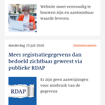
aanwezig,
Website moet eenvoudig te
actie
bouwen zijn en aantoonbaar
volgt
waarde leveren.
later
Lees
donderdag 23 juli 2026
Domeinnamen
meer
Meer registratiegegevens dan
Meer
registratiegegevens
bedoeld zichtbaar geweest via
dan
publieke RDAP
bedoeld
zichtbaar
Er zijn geen aanwijzingen
geweest
voor misbruik van de
via
gegevens
publieke
RDAP