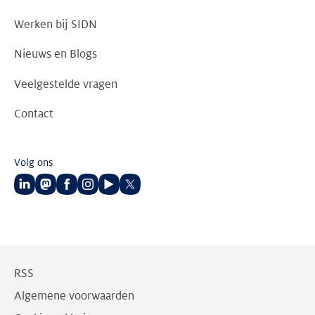
Werken bij SIDN
Nieuws en Blogs
Veelgestelde vragen
Contact
Volg ons
Volg
Volg
Volg
Volg
Volg
Volg
ons
ons
ons
ons
ons
ons
op
op
op
op
op
op
LinkedIn
Mastodon
Facebook
Instagram
Youtube
Twitter
RSS
Algemene voorwaarden