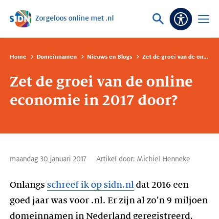
Zorgeloos online met .nl
Sla navigatie over
Vraag
Open
Toeganke
of
menu
zoek
Home
Domeinnamen
Nieuws en Blogs
Zet de groei van de online economie in 2017 door?
Zet de groei van de online
economie in 2017 door?
maandag 30 januari 2017
Artikel door:
Michiel Henneke
Onlangs
schreef ik op sidn.nl
dat 2016 een
goed jaar was voor .nl. Er zijn al zo’n 9 miljoen
domeinnamen in Nederland geregistreerd,