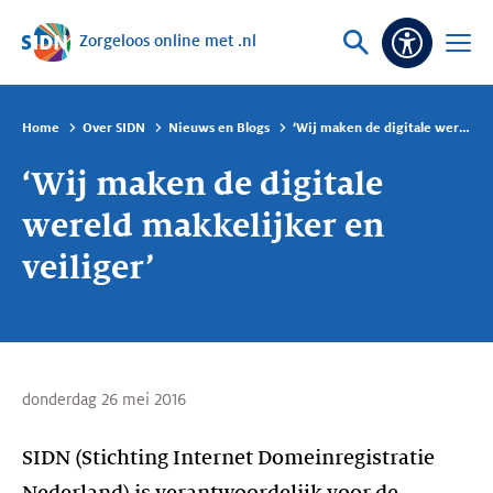
Zorgeloos online met .nl
Sla navigatie over
Vraag
Open
Toeganke
of
menu
zoek
Home
Over SIDN
Nieuws en Blogs
‘Wij maken de digitale wereld makkelijker en veiliger’
‘Wij maken de digitale
wereld makkelijker en
veiliger’
donderdag 26 mei 2016
SIDN (Stichting Internet Domeinregistratie