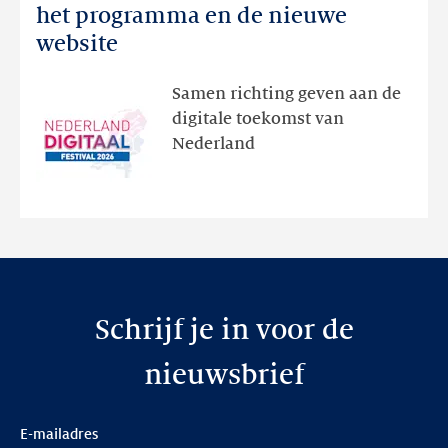
Digitaal
het programma en de nieuwe
Festival:
website
ontdek
het
Samen richting geven aan de
programma
digitale toekomst van
en
Nederland
de
nieuwe
website
Schrijf je in voor de
nieuwsbrief
E-mailadres