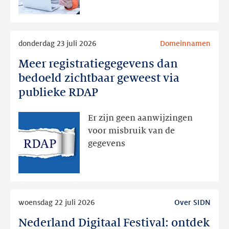
Lees
donderdag 23 juli 2026
Domeinnamen
meer
Meer registratiegegevens dan
Meer
registratiegegevens
bedoeld zichtbaar geweest via
dan
publieke RDAP
bedoeld
zichtbaar
Er zijn geen aanwijzingen
geweest
voor misbruik van de
via
gegevens
publieke
RDAP
Lees
woensdag 22 juli 2026
Over SIDN
meer
Nederland Digitaal Festival: ontdek
Nederland