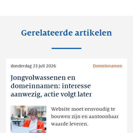
op:
op:
op:
LinkedIn
Facebook
Twitter
Gerelateerde artikelen
Lees
donderdag 23 juli 2026
Domeinnamen
meer
Jongvolwassenen en
Jongvolwassenen
en
domeinnamen: interesse
domeinnamen:
aanwezig, actie volgt later
interesse
aanwezig,
Website moet eenvoudig te
actie
bouwen zijn en aantoonbaar
volgt
waarde leveren.
later