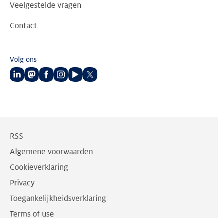
Veelgestelde vragen
Contact
Volg ons
Volg
Volg
Volg
Volg
Volg
Volg
ons
ons
ons
ons
ons
ons
op
op
op
op
op
op
LinkedIn
Mastodon
Facebook
Instagram
Youtube
Twitter
RSS
Algemene voorwaarden
Cookieverklaring
Privacy
Toegankelijkheidsverklaring
Terms of use