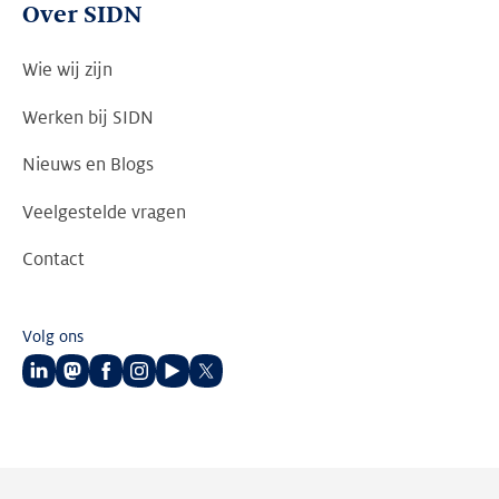
Over SIDN
Wie wij zijn
Werken bij SIDN
Nieuws en Blogs
Veelgestelde vragen
Contact
Volg ons
Volg
Volg
Volg
Volg
Volg
Volg
ons
ons
ons
ons
ons
ons
op
op
op
op
op
op
LinkedIn
Mastodon
Facebook
Instagram
Youtube
Twitter