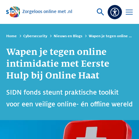
Zorgeloos online met .nl
Sla navigatie over
Vraag
Open
Toeganke
of
menu
zoek
Home
Cybersecurity
Nieuws en Blogs
Wapen je tegen online intimidatie met Eerste Hulp bij Online Haat
Wapen je tegen online
intimidatie met Eerste
Hulp bij Online Haat
SIDN fonds steunt praktische toolkit
voor een veilige online- én offline wereld