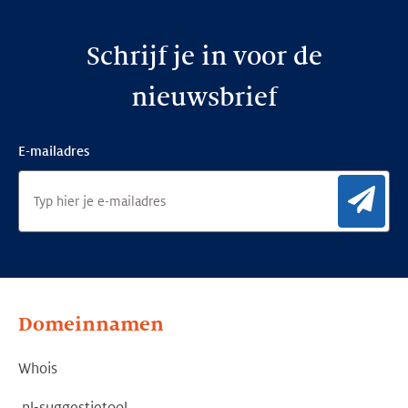
Schrijf je in voor de
nieuwsbrief
E-mailadres
Aan
Domeinnamen
Whois
.nl-suggestietool