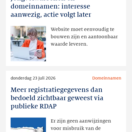
en
domeinnamen: interesse
domeinnamen:
aanwezig, actie volgt later
interesse
aanwezig,
Website moet eenvoudig te
actie
bouwen zijn en aantoonbaar
volgt
waarde leveren.
later
Lees
donderdag 23 juli 2026
Domeinnamen
meer
Meer registratiegegevens dan
Meer
registratiegegevens
bedoeld zichtbaar geweest via
dan
publieke RDAP
bedoeld
zichtbaar
Er zijn geen aanwijzingen
geweest
voor misbruik van de