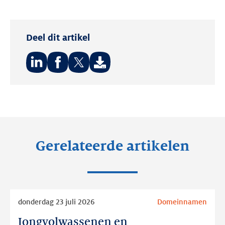
Deel dit artikel
Deel
Deel
Deel
op:
op:
op:
LinkedIn
Facebook
Twitter
Gerelateerde artikelen
Lees
donderdag 23 juli 2026
Domeinnamen
meer
Jongvolwassenen en
Jongvolwassenen