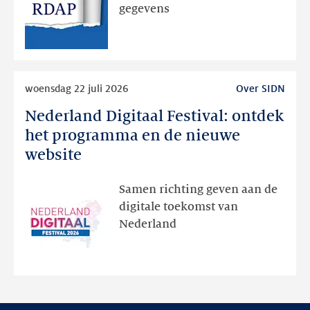
via
gegevens
publieke
RDAP
Lees
woensdag 22 juli 2026
Over SIDN
meer
Nederland Digitaal Festival: ontdek
Nederland
Digitaal
het programma en de nieuwe
Festival:
website
ontdek
het
Samen richting geven aan de
programma
digitale toekomst van
en
Nederland
de
nieuwe
website