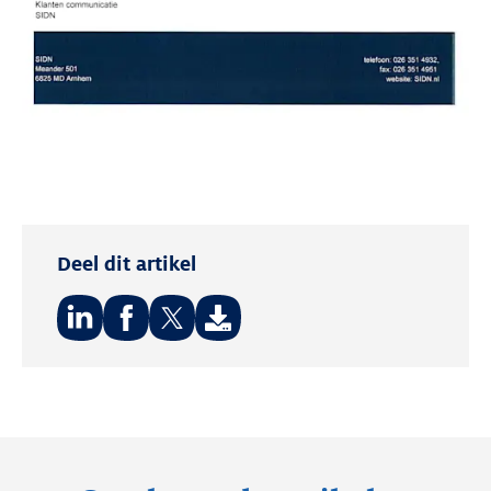
Deel dit artikel
Deel
Deel
Deel
op:
op:
op:
LinkedIn
Facebook
Twitter