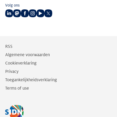
Volg ons
Volg
Volg
Volg
Volg
Volg
Volg
ons
ons
ons
ons
ons
ons
op
op
op
op
op
op
LinkedIn
Mastodon
Facebook
Instagram
Youtube
Twitter
RSS
Algemene voorwaarden
Cookieverklaring
Privacy
Toegankelijkheidsverklaring
Terms of use