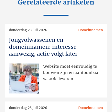
Gerelateerde artikelen
Lees
donderdag 23 juli 2026
Domeinnamen
meer
Jongvolwassenen en
Jongvolwassenen
en
domeinnamen: interesse
domeinnamen:
aanwezig, actie volgt later
interesse
aanwezig,
Website moet eenvoudig te
actie
bouwen zijn en aantoonbaar
volgt
waarde leveren.
later
Lees
donderdag 23 juli 2026
Domeinnamen
meer