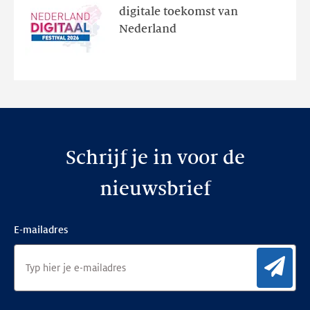
programma
digitale toekomst van
en
Nederland
de
nieuwe
website
Schrijf je in voor de
nieuwsbrief
E-mailadres
Aan