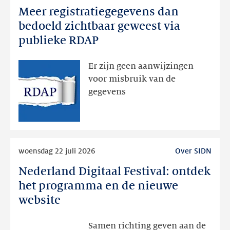
Meer registratiegegevens dan
Meer
registratiegegevens
bedoeld zichtbaar geweest via
dan
publieke RDAP
bedoeld
zichtbaar
Er zijn geen aanwijzingen
geweest
voor misbruik van de
via
gegevens
publieke
RDAP
Lees
woensdag 22 juli 2026
Over SIDN
meer
Nederland Digitaal Festival: ontdek
Nederland
Digitaal
het programma en de nieuwe
Festival:
website
ontdek
het
Samen richting geven aan de