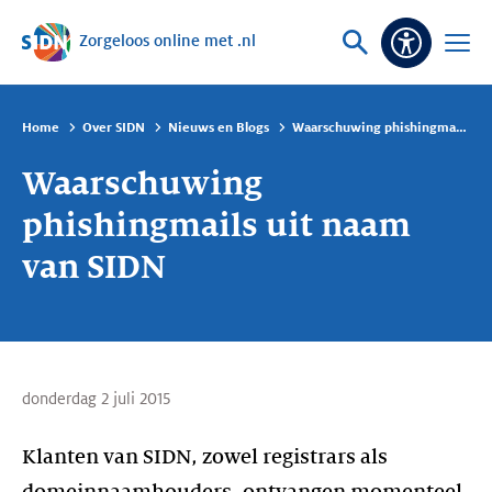
Zorgeloos online met .nl
Sla navigatie over
Vraag
Open
Toeganke
of
menu
zoek
Home
Over SIDN
Nieuws en Blogs
Waarschuwing phishingmails uit naam van SIDN
Waarschuwing
phishingmails uit naam
van SIDN
donderdag 2 juli 2015
Klanten van SIDN, zowel registrars als