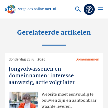
Zorgeloos online met .nl
Sla navigatie over
Vraag
Open
Toeganke
of
menu
zoek
Gerelateerde artikelen
Lees
donderdag 23 juli 2026
Domeinnamen
meer
Jongvolwassenen en
Jongvolwassenen
en
domeinnamen: interesse
domeinnamen:
aanwezig, actie volgt later
interesse
aanwezig,
Website moet eenvoudig te
actie
bouwen zijn en aantoonbaar
volgt
waarde leveren.