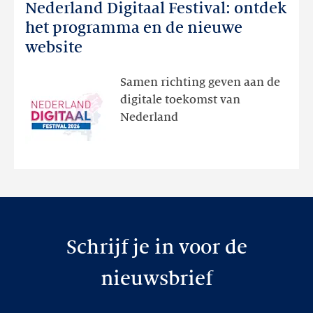
Nederland Digitaal Festival: ontdek
Nederland
Digitaal
het programma en de nieuwe
Festival:
website
ontdek
het
Samen richting geven aan de
programma
digitale toekomst van
en
Nederland
de
nieuwe
website
Schrijf je in voor de
nieuwsbrief