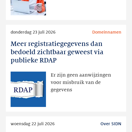
later
Lees
donderdag 23 juli 2026
Domeinnamen
meer
Meer registratiegegevens dan
Meer
registratiegegevens
bedoeld zichtbaar geweest via
dan
publieke RDAP
bedoeld
zichtbaar
Er zijn geen aanwijzingen
geweest
voor misbruik van de
via
gegevens
publieke
RDAP
Lees
woensdag 22 juli 2026
Over SIDN
meer