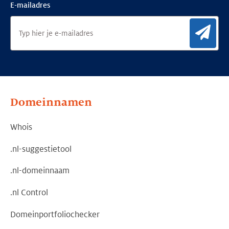
E-mailadres
Aan
Domeinnamen
Whois
.nl-suggestietool
.nl-domeinnaam
.nl Control
Domeinportfoliochecker