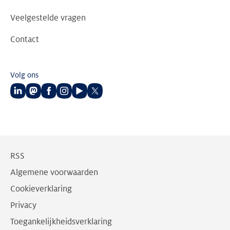
Veelgestelde vragen
Contact
Volg ons
Volg
Volg
Volg
Volg
Volg
Volg
ons
ons
ons
ons
ons
ons
op
op
op
op
op
op
LinkedIn
Mastodon
Facebook
Instagram
Youtube
Twitter
RSS
Algemene voorwaarden
Cookieverklaring
Privacy
Toegankelijkheidsverklaring