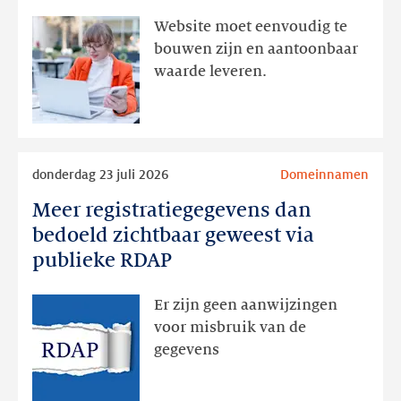
aanwezig,
Website moet eenvoudig te
actie
bouwen zijn en aantoonbaar
volgt
waarde leveren.
later
Lees
donderdag 23 juli 2026
Domeinnamen
meer
Meer registratiegegevens dan
Meer
registratiegegevens
bedoeld zichtbaar geweest via
dan
publieke RDAP
bedoeld
zichtbaar
Er zijn geen aanwijzingen
geweest
voor misbruik van de
via
gegevens
publieke
RDAP