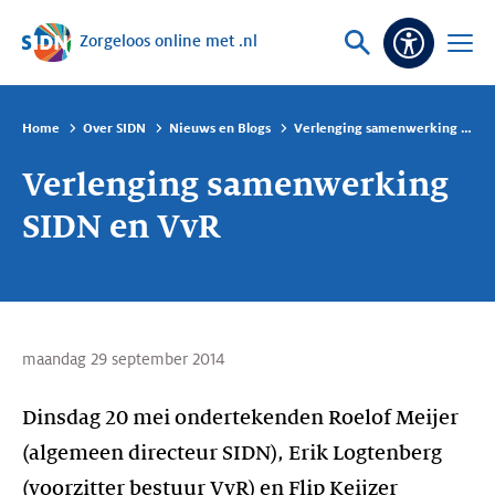
Zorgeloos online met .nl
Sla navigatie over
Vraag
Open
Toeganke
of
menu
zoek
Home
Over SIDN
Nieuws en Blogs
Verlenging samenwerking SIDN en VvR
Verlenging samenwerking
SIDN en VvR
maandag 29 september 2014
Dinsdag 20 mei ondertekenden Roelof Meijer
(algemeen directeur SIDN), Erik Logtenberg
(voorzitter bestuur VvR) en Flip Keijzer