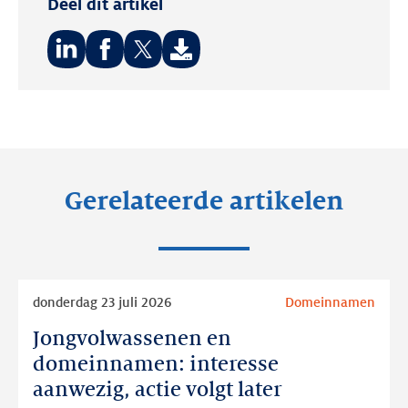
Deel dit artikel
Deel
Deel
Deel
op:
op:
op:
LinkedIn
Facebook
Twitter
Gerelateerde artikelen
Lees
donderdag 23 juli 2026
Domeinnamen
meer
Jongvolwassenen en
Jongvolwassenen
en
domeinnamen: interesse
domeinnamen:
aanwezig, actie volgt later
interesse