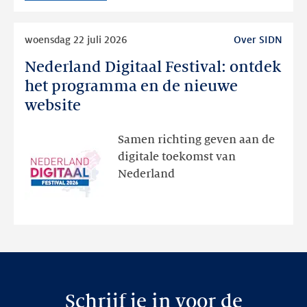
Lees
woensdag 22 juli 2026
Over SIDN
meer
Nederland Digitaal Festival: ontdek
Nederland
Digitaal
het programma en de nieuwe
Festival:
website
ontdek
het
Samen richting geven aan de
programma
digitale toekomst van
en
Nederland
de
nieuwe
website
Schrijf je in voor de