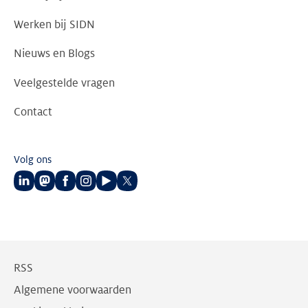
Werken bij SIDN
Nieuws en Blogs
Veelgestelde vragen
Contact
Volg ons
Volg
Volg
Volg
Volg
Volg
Volg
ons
ons
ons
ons
ons
ons
op
op
op
op
op
op
LinkedIn
Mastodon
Facebook
Instagram
Youtube
Twitter
RSS
Algemene voorwaarden