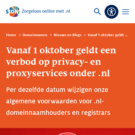
Zorgeloos online met .nl
Sla navigatie over
Vraag
Open
Toeganke
of
menu
zoek
Home
Domeinnamen
Nieuws en Blogs
Vanaf 1 oktober geldt een verbod op privacy- en proxyservices onder .nl
Vanaf 1 oktober geldt een
verbod op privacy- en
proxyservices onder .nl
Per dezelfde datum wijzigen onze
algemene voorwaarden voor .nl-
domeinnaamhouders en registrars