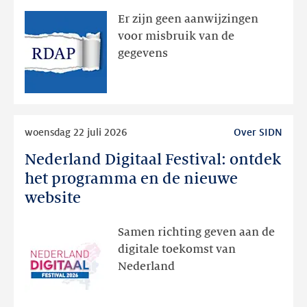
zichtbaar
Er zijn geen aanwijzingen
geweest
voor misbruik van de
via
gegevens
publieke
RDAP
Lees
woensdag 22 juli 2026
Over SIDN
meer
Nederland Digitaal Festival: ontdek
Nederland
Digitaal
het programma en de nieuwe
Festival:
website
ontdek
het
Samen richting geven aan de
programma
digitale toekomst van
en
Nederland
de
nieuwe