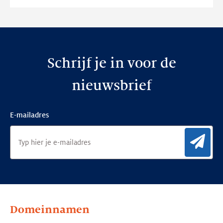
website
Schrijf je in voor de
nieuwsbrief
E-mailadres
Aan
Domeinnamen