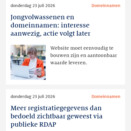
Lees
donderdag 23 juli 2026
Domeinnamen
meer
Jongvolwassenen en
Jongvolwassenen
en
domeinnamen: interesse
domeinnamen:
aanwezig, actie volgt later
interesse
aanwezig,
Website moet eenvoudig te
actie
bouwen zijn en aantoonbaar
volgt
waarde leveren.
later
Lees
donderdag 23 juli 2026
Domeinnamen
meer
Meer registratiegegevens dan
Meer
registratiegegevens
bedoeld zichtbaar geweest via
dan
publieke RDAP
bedoeld