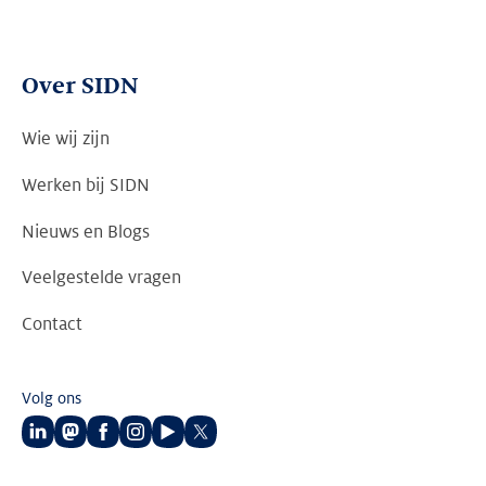
Over SIDN
Wie wij zijn
Werken bij SIDN
Nieuws en Blogs
Veelgestelde vragen
Contact
Volg ons
Volg
Volg
Volg
Volg
Volg
Volg