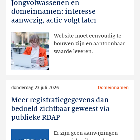
Jongvolwassenen en
Jongvolwassenen
en
domeinnamen: interesse
domeinnamen:
aanwezig, actie volgt later
interesse
aanwezig,
Website moet eenvoudig te
actie
bouwen zijn en aantoonbaar
volgt
waarde leveren.
later
Lees
donderdag 23 juli 2026
Domeinnamen
meer
Meer registratiegegevens dan
Meer
registratiegegevens
bedoeld zichtbaar geweest via
dan
publieke RDAP
bedoeld
zichtbaar
Er zijn geen aanwijzingen
geweest