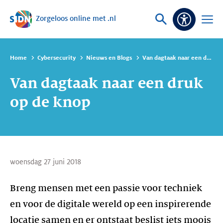
Zorgeloos online met .nl
Sla navigatie over
Vraag
Open
Toeganke
of
menu
zoek
Home
Cybersecurity
Nieuws en Blogs
Van dagtaak naar een druk op de knop
Van dagtaak naar een druk
op de knop
woensdag 27 juni 2018
Breng mensen met een passie voor techniek
en voor de digitale wereld op een inspirerende
locatie samen en er ontstaat beslist iets moois