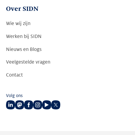
Over SIDN
Wie wij zijn
Werken bij SIDN
Nieuws en Blogs
Veelgestelde vragen
Contact
Volg ons
Volg
Volg
Volg
Volg
Volg
Volg
ons
ons
ons
ons
ons
ons
op
op
op
op
op
op