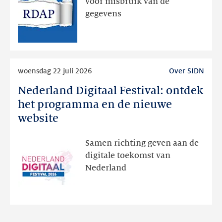
voor misbruik van de
via
gegevens
publieke
RDAP
Lees
woensdag 22 juli 2026
Over SIDN
meer
Nederland Digitaal Festival: ontdek
Nederland
Digitaal
het programma en de nieuwe
Festival:
website
ontdek
het
Samen richting geven aan de
programma
digitale toekomst van
en
Nederland
de
nieuwe
website