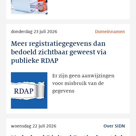
later
Lees
donderdag 23 juli 2026
Domeinnamen
meer
Meer registratiegegevens dan
Meer
registratiegegevens
bedoeld zichtbaar geweest via
dan
publieke RDAP
bedoeld
zichtbaar
Er zijn geen aanwijzingen
geweest
voor misbruik van de
via
gegevens
publieke
RDAP
Lees
woensdag 22 juli 2026
Over SIDN
meer