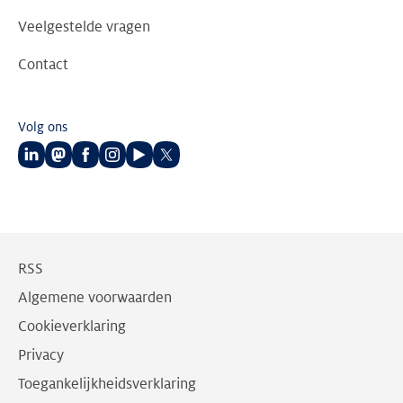
Veelgestelde vragen
Contact
Volg ons
Volg
Volg
Volg
Volg
Volg
Volg
ons
ons
ons
ons
ons
ons
op
op
op
op
op
op
LinkedIn
Mastodon
Facebook
Instagram
Youtube
Twitter
RSS
Algemene voorwaarden
Cookieverklaring
Privacy
Toegankelijkheidsverklaring