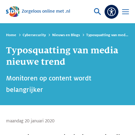
Zorgeloos online met .nl
Sla navigatie over
Vraag
Open
Toeganke
of
menu
zoek
Home
Cybersecurity
Nieuws en Blogs
Typosquatting van media nieuwe trend
Typosquatting van media
nieuwe trend
Monitoren op content wordt
belangrijker
maandag 20 januari 2020