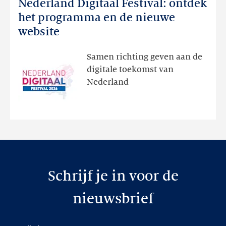
Nederland Digitaal Festival: ontdek
Nederland
Digitaal
het programma en de nieuwe
Festival:
website
ontdek
het
Samen richting geven aan de
programma
digitale toekomst van
en
Nederland
de
nieuwe
website
Schrijf je in voor de
nieuwsbrief