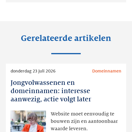
op:
op:
op:
LinkedIn
Facebook
Twitter
Gerelateerde artikelen
Lees
donderdag 23 juli 2026
Domeinnamen
meer
Jongvolwassenen en
Jongvolwassenen
en
domeinnamen: interesse
domeinnamen:
aanwezig, actie volgt later
interesse
aanwezig,
Website moet eenvoudig te
actie
bouwen zijn en aantoonbaar
volgt
waarde leveren.