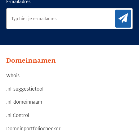
E-mailadres
Aan
Domeinnamen
Whois
.nl-suggestietool
.nl-domeinnaam
.nl Control
Domeinportfoliochecker