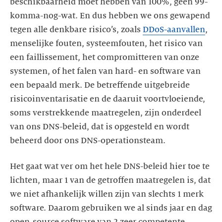
beschikbaarheid moet hebben van 100%, geen 99-
komma-nog-wat. En dus hebben we ons gewapend
tegen alle denkbare risico’s, zoals
DDoS-aanvallen
,
menselijke fouten, systeemfouten, het risico van
een faillissement, het compromitteren van onze
systemen, of het falen van hard- en software van
een bepaald merk. De betreffende uitgebreide
risicoinventarisatie en de daaruit voortvloeiende,
soms verstrekkende maatregelen, zijn onderdeel
van ons DNS-beleid, dat is opgesteld en wordt
beheerd door ons DNS-operationsteam.
Het gaat wat ver om het hele DNS-beleid hier toe te
lichten, maar 1 van de getroffen maatregelen is, dat
we niet afhankelijk willen zijn van slechts 1 merk
software. Daarom gebruiken we al sinds jaar en dag
open-source software van 2 zeer competente