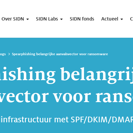
Over SIDN
SIDN Labs
SIDN fonds
Actueel
C
logs
Spearphishing belangrijke aanvalsvector voor ransomware
ishing belangri
vector voor ra
ailinfrastructuur met SPF/DKIM/DM