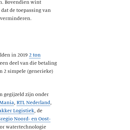
jn. Bovendien wint
 dat de toepassing van
 verminderen.
alden in 2019
2 ton
een deel van die betaling
n 2 simpele (generieke)
n gegijzeld zijn onder
Mania
,
RTL Nederland
,
akker Logistiek
, de
sregio Noord- en Oost-
oor watertechnologie