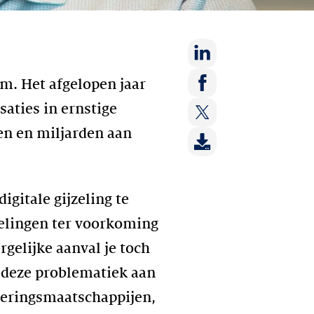
Deel
m. Het afgelopen jaar
op:
Deel
saties in ernstige
LinkedIn
op:
en en miljarden aan
Deel
Facebook
op:
Twitter
gitale gijzeling te
lingen ter voorkoming
gelijke aanval je toch
 deze problematiek aan
ekeringsmaatschappijen,