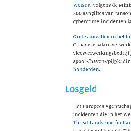
Wetsus
. Volgens de Minis
200 aangiftes van ransom
cybercrime-incidenten la
Grote aanvallen in het b
Canadese salarisverwerk
vleesverwerkingsbedrijf
spoor-/haven-/pijpleidin
honderden
.
Losgeld
Het Europees Agentschap
incidenten die in het We
Threat Landscape for R
losgeld werd betaald. El