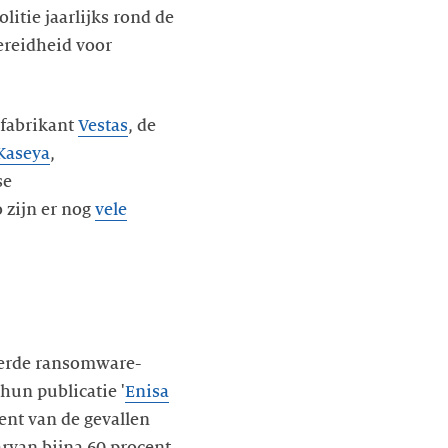
litie jaarlijks rond de
bereidheid voor
efabrikant
Vestas
, de
Kaseya
,
se
o zijn er nog
vele
erde ransomware-
hun publicatie '
Enisa
cent van de gevallen
rvan bijna 60 procent