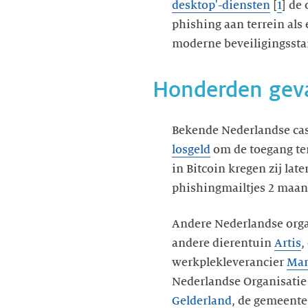
desktop'-
diensten
[
1
] de
phishing aan terrein als
moderne beveiligingssta
Honderden gev
Bekende Nederlandse casu
losgeld
om de toegang ter
in Bitcoin kregen zij late
phishingmailtjes 2 maan
Andere Nederlandse organi
andere dierentuin
Artis
,
werkplekleverancier
Ma
Nederlandse Organisatie
Gelderland
, de gemeent