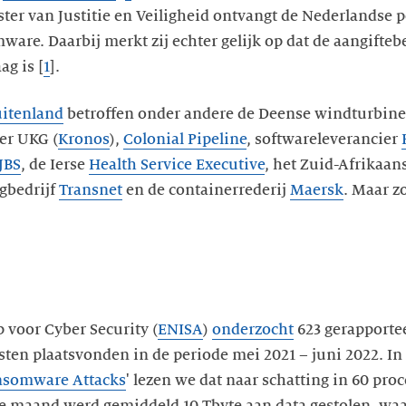
ter van Justitie en Veiligheid ontvangt de Nederlandse po
ware. Daarbij merkt zij echter gelijk op dat de aangifte
ag is [
1
].
uitenland
betroffen onder andere de Deense windturbin
er UKG (
Kronos
),
Colonial Pipeline
, softwareleverancier
JBS
, de Ierse
Health Service Executive
, het Zuid-Afrikaan
gbedrijf
Transnet
en de containerrederij
Maersk
. Maar z
 voor Cyber Security (
ENISA
)
onderzocht
623 gerapporte
sten plaatsvonden in de periode mei 2021 – juni 2022. In 
ansomware Attacks
' lezen we dat naar schatting in 60 pro
ke maand werd gemiddeld 10 Tbyte aan data gestolen, waa