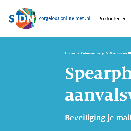
Sla navigatie over
Zorgeloos online met .nl
Producten
Home
Cybersecurity
Nieuws en B
Spearph
aanvals
Beveiliging je m