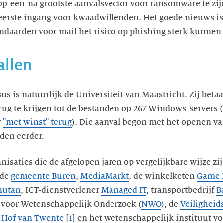
 op-een-na grootste aanvalsvector voor ransomware te zi
 eerste ingang voor kwaadwillenden. Het goede nieuws is
ndaarden voor mail het risico op phishing sterk kunnen
allen
s is natuurlijk de Universiteit van Maastricht. Zij beta
ug te krijgen tot de bestanden op 267 Windows-servers (
r
"met winst" terug
). Die aanval begon met het openen va
den eerder.
saties die de afgelopen jaren op vergelijkbare wijze zij
 de
gemeente Buren
,
MediaMarkt
, de winkelketen
Game 
nutan
, ICT-dienstverlener
Managed IT
, transportbedrijf
B
 voor Wetenschappelijk Onderzoek (
NWO
), de
Veiligheid
e
Hof van Twente
[
1
] en het wetenschappelijk instituut v