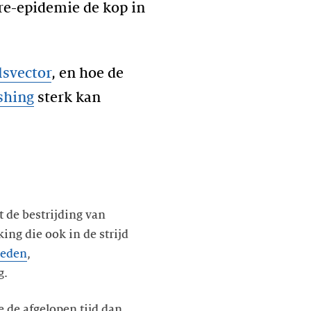
e-epidemie de kop in
lsvector
, en hoe de
shing
sterk kan
gt de bestrijding van
ng die ook in de strijd
heden
,
g.
 de afgelopen tijd dan