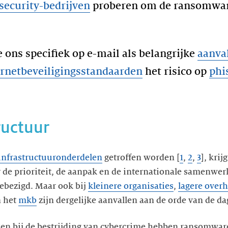
security-bedrijven
proberen om de ransomwar
we ons specifiek op e-mail als belangrijke
aanva
rnetbeveiligingsstandaarden
het risico op
phi
ructuur
 infrastructuuronderdelen
getroffen worden [
1
,
2
,
3
], krij
e prioriteit, de aanpak en de internationale samenwerki
ebezigd. Maar ook bij
kleinere organisaties
,
lagere over
 het
mkb
zijn dergelijke aanvallen aan de orde van de da
ken bij de bestrijding van cybercrime hebben ransomware