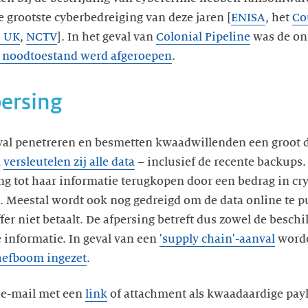
e grootste cyberbedreiging van deze jaren [
ENISA
, het
Co
 UK
,
NCTV
]. In het geval van
Colonial Pipeline
was de ont
e noodtoestand werd afgeroepen
.
persing
al penetreren en besmetten kwaadwillenden een groot d
n
versleutelen zij alle data
– inclusief de recente backups.
ng tot haar informatie terugkopen door een bedrag in cr
. Meestal wordt ook nog gedreigd om de data online te pu
fer niet betaalt. De afpersing betreft dus zowel de besch
 informatie. In geval van een
'supply chain'-aanval
worde
hefboom ingezet
.
 e-mail met een
link
of attachment als kwaadaardige payl