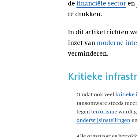
de
financi
ë
le sector
en
te drukken.
In dit artikel richten 
inzet van
moderne inte
verminderen.
Kritieke infrast
Omdat ook veel
kritieke
ransomware steeds meer d
tegen
terrorisme
wordt g
onderwijsinstellingen
en
Alle organisaties betrok