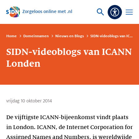
Zorgeloos online met .nl
Sla navigatie over
Vraag
Open
Toeganke
of
menu
zoek
Home
Domeinnamen
Nieuws en Blogs
SIDN-videoblogs van ICANN Londen
SIDN-videoblogs van ICANN
Londen
vrijdag 10 oktober 2014
De vijftigste ICANN-bijeenkomst vindt plaats
in London. ICANN, de Internet Corporation for
Assigned Names and Numbers, is wereldwijde