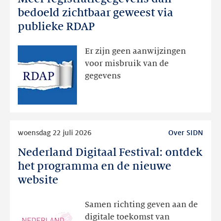
registratiegegevens
bedoeld zichtbaar geweest via
dan
publieke RDAP
bedoeld
zichtbaar
Er zijn geen aanwijzingen
geweest
voor misbruik van de
via
gegevens
publieke
RDAP
Lees
woensdag 22 juli 2026
Over SIDN
meer
Nederland Digitaal Festival: ontdek
Nederland
Digitaal
het programma en de nieuwe
Festival:
website
ontdek
het
Samen richting geven aan de
programma
digitale toekomst van