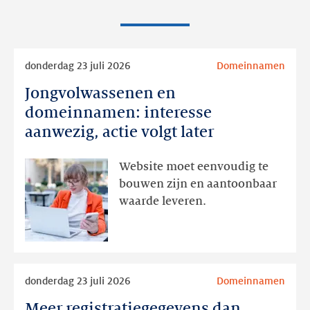
Lees
donderdag 23 juli 2026
Domeinnamen
meer
Jongvolwassenen en
Jongvolwassenen
en
domeinnamen: interesse
domeinnamen:
aanwezig, actie volgt later
interesse
aanwezig,
Website moet eenvoudig te
actie
bouwen zijn en aantoonbaar
volgt
waarde leveren.
later
Lees
donderdag 23 juli 2026
Domeinnamen
meer
Meer registratiegegevens dan
Meer