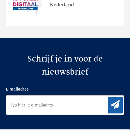
en
Nederland
de
nieuwe
website
Schrijf je in voor de
nieuwsbrief
E-mailadres
Aan