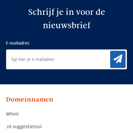
Schrijf je in voor de
nieuwsbrief
E-mailadres
Aan
Domeinnamen
Whois
.nl-suggestietool