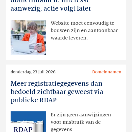
domeinnamen: interesse
domeinnamen:
aanwezig, actie volgt later
interesse
aanwezig,
Website moet eenvoudig te
actie
bouwen zijn en aantoonbaar
volgt
waarde leveren.
later
Lees
donderdag 23 juli 2026
Domeinnamen
meer
Meer registratiegegevens dan
Meer
registratiegegevens
bedoeld zichtbaar geweest via
dan
publieke RDAP
bedoeld
zichtbaar
Er zijn geen aanwijzingen
geweest
voor misbruik van de
via
gegevens