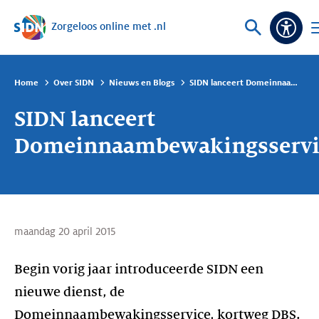
Zorgeloos online met .nl
Sla navigatie over
Vraag
O
Toeg
of
m
zoek
Home
Over SIDN
Nieuws en Blogs
SIDN lanceert Domeinnaambewakingsservice
SIDN lanceert
Domeinnaambewakingsservi
maandag 20 april 2015
Begin vorig jaar introduceerde SIDN een
nieuwe dienst, de
Domeinnaambewakingsservice, kortweg DBS.