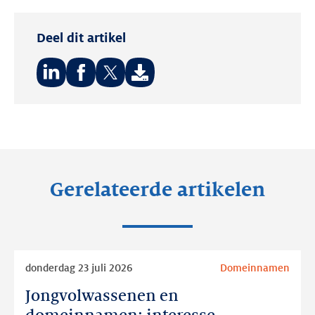
Deel dit artikel
Deel
Deel
Deel
op:
op:
op:
LinkedIn
Facebook
Twitter
Gerelateerde artikelen
Lees
donderdag 23 juli 2026
Domeinnamen
meer
Jongvolwassenen en
Jongvolwassenen
en