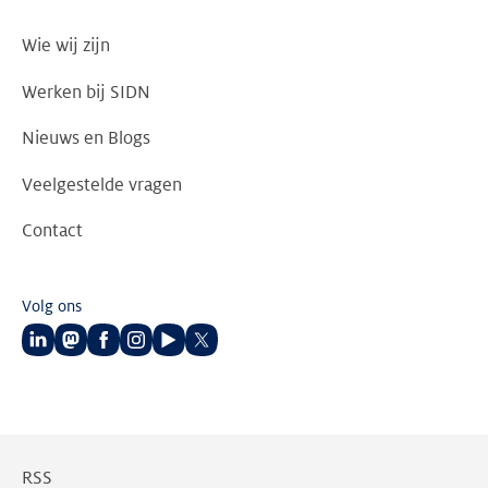
Wie wij zijn
Werken bij SIDN
Nieuws en Blogs
Veelgestelde vragen
Contact
Volg ons
Volg
Volg
Volg
Volg
Volg
Volg
ons
ons
ons
ons
ons
ons
op
op
op
op
op
op
LinkedIn
Mastodon
Facebook
Instagram
Youtube
Twitter
RSS