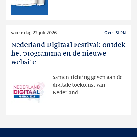
publieke
RDAP
Lees
woensdag 22 juli 2026
Over SIDN
meer
Nederland Digitaal Festival: ontdek
Nederland
Digitaal
het programma en de nieuwe
Festival:
website
ontdek
het
Samen richting geven aan de
programma
digitale toekomst van
en
Nederland
de
nieuwe
website