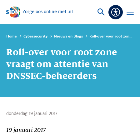
Zorgeloos online met .nl
Sla navigatie over
Vraag
Open
Toeganke
of
menu
zoek
Home
Cybersecurity
Nieuws en Blogs
Roll-over voor root zone vraagt om attentie van DNSSEC-beheerders
Roll-over voor root zone
vraagt om attentie van
DNSSEC-beheerders
donderdag 19 januari 2017
19 januari 2017