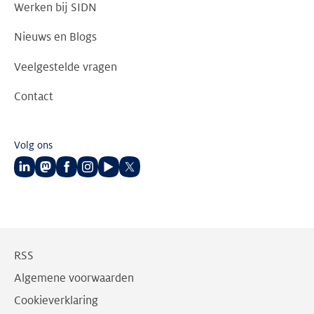
Werken bij SIDN
Nieuws en Blogs
Veelgestelde vragen
Contact
Volg ons
Volg
Volg
Volg
Volg
Volg
Volg
ons
ons
ons
ons
ons
ons
op
op
op
op
op
op
LinkedIn
Mastodon
Facebook
Instagram
Youtube
Twitter
RSS
Algemene voorwaarden
Cookieverklaring