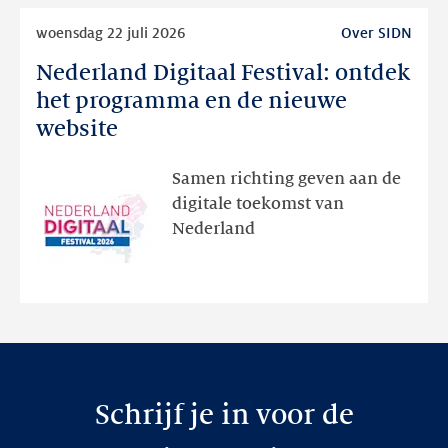
Lees
woensdag 22 juli 2026
Over SIDN
meer
Nederland Digitaal Festival: ontdek
Nederland
Digitaal
het programma en de nieuwe
Festival:
website
ontdek
het
Samen richting geven aan de
programma
digitale toekomst van
en
Nederland
de
nieuwe
website
Schrijf je in voor de