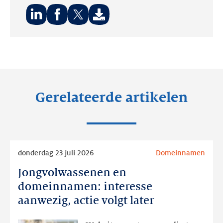
Deel
Deel
Deel
op:
op:
op:
LinkedIn
Facebook
Twitter
Gerelateerde artikelen
Lees
donderdag 23 juli 2026
Domeinnamen
meer
Jongvolwassenen en
Jongvolwassenen
en
domeinnamen: interesse
domeinnamen:
aanwezig, actie volgt later
interesse
aanwezig,