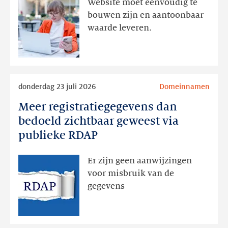
Website moet eenvoudig te
actie
bouwen zijn en aantoonbaar
volgt
waarde leveren.
later
Lees
donderdag 23 juli 2026
Domeinnamen
meer
Meer registratiegegevens dan
Meer
registratiegegevens
bedoeld zichtbaar geweest via
dan
publieke RDAP
bedoeld
zichtbaar
Er zijn geen aanwijzingen
geweest
voor misbruik van de
via
gegevens
publieke
RDAP