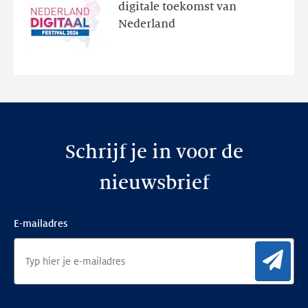
programma
digitale toekomst van
en
Nederland
de
nieuwe
website
Schrijf je in voor de
nieuwsbrief
E-mailadres
Aan