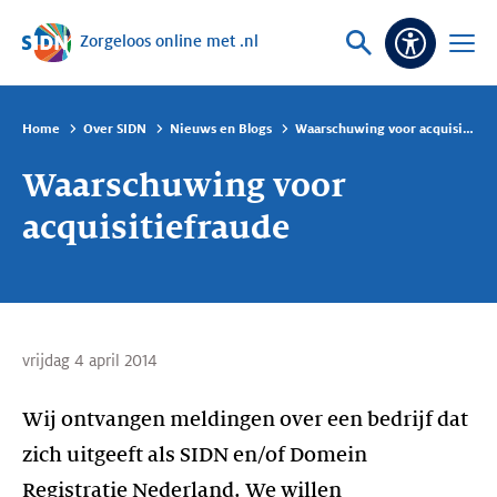
Zorgeloos online met .nl
Sla navigatie over
Vraag
Open
Toeganke
of
menu
zoek
Home
Over SIDN
Nieuws en Blogs
Waarschuwing voor acquisitiefraude
Waarschuwing voor
acquisitiefraude
vrijdag 4 april 2014
Wij ontvangen meldingen over een bedrijf dat
zich uitgeeft als SIDN en/of Domein
Registratie Nederland. We willen