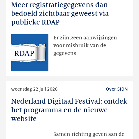
Meer registratiegegevens dan
Meer
registratiegegevens
bedoeld zichtbaar geweest via
dan
publieke RDAP
bedoeld
zichtbaar
Er zijn geen aanwijzingen
geweest
voor misbruik van de
via
gegevens
publieke
RDAP
Lees
woensdag 22 juli 2026
Over SIDN
meer
Nederland Digitaal Festival: ontdek
Nederland
Digitaal
het programma en de nieuwe
Festival:
website
ontdek
het
Samen richting geven aan de