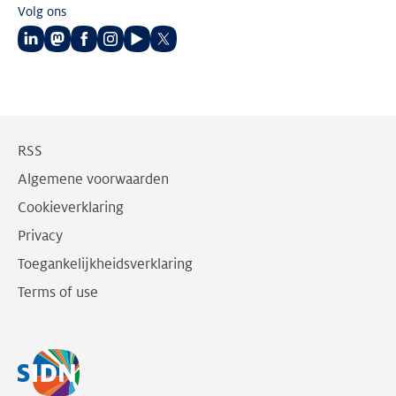
Volg ons
Volg
Volg
Volg
Volg
Volg
Volg
ons
ons
ons
ons
ons
ons
op
op
op
op
op
op
LinkedIn
Mastodon
Facebook
Instagram
Youtube
Twitter
RSS
Algemene voorwaarden
Cookieverklaring
Privacy
Toegankelijkheidsverklaring
Terms of use