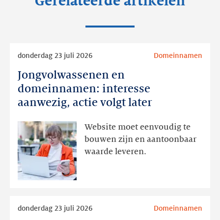
Gerelateerde artikelen
Lees
donderdag 23 juli 2026
Domeinnamen
meer
Jongvolwassenen en
Jongvolwassenen
en
domeinnamen: interesse
domeinnamen:
aanwezig, actie volgt later
interesse
aanwezig,
Website moet eenvoudig te
actie
bouwen zijn en aantoonbaar
volgt
waarde leveren.
later
Lees
donderdag 23 juli 2026
Domeinnamen
meer