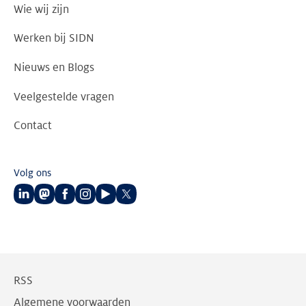
Wie wij zijn
Werken bij SIDN
Nieuws en Blogs
Veelgestelde vragen
Contact
Volg ons
Volg
Volg
Volg
Volg
Volg
Volg
ons
ons
ons
ons
ons
ons
op
op
op
op
op
op
LinkedIn
Mastodon
Facebook
Instagram
Youtube
Twitter
RSS
Algemene voorwaarden