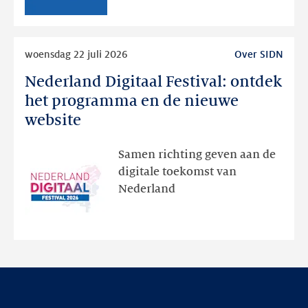
RDAP
Lees
woensdag 22 juli 2026
Over SIDN
meer
Nederland Digitaal Festival: ontdek
Nederland
Digitaal
het programma en de nieuwe
Festival:
website
ontdek
het
Samen richting geven aan de
programma
digitale toekomst van
en
Nederland
de
nieuwe
website