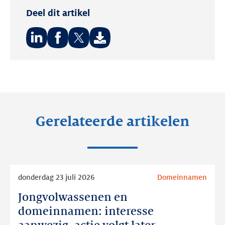
Deel dit artikel
Deel
Deel
Deel
op:
op:
op:
LinkedIn
Facebook
Twitter
Gerelateerde artikelen
Lees
donderdag 23 juli 2026
Domeinnamen
meer
Jongvolwassenen en
Jongvolwassenen
en
domeinnamen: interesse
domeinnamen: