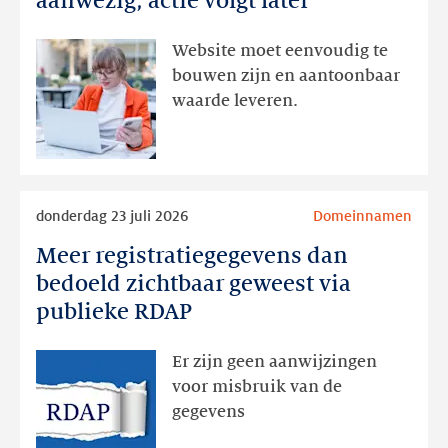
aanwezig, actie volgt later
interesse
aanwezig,
Website moet eenvoudig te
actie
bouwen zijn en aantoonbaar
volgt
waarde leveren.
later
Lees
donderdag 23 juli 2026
Domeinnamen
meer
Meer registratiegegevens dan
Meer
registratiegegevens
bedoeld zichtbaar geweest via
dan
publieke RDAP
bedoeld
zichtbaar
Er zijn geen aanwijzingen
geweest
voor misbruik van de
via
gegevens
publieke