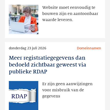
aanwezig,
Website moet eenvoudig te
actie
bouwen zijn en aantoonbaar
volgt
waarde leveren.
later
Lees
donderdag 23 juli 2026
Domeinnamen
meer
Meer registratiegegevens dan
Meer
registratiegegevens
bedoeld zichtbaar geweest via
dan
publieke RDAP
bedoeld
zichtbaar
Er zijn geen aanwijzingen
geweest
voor misbruik van de
via
gegevens
publieke
RDAP