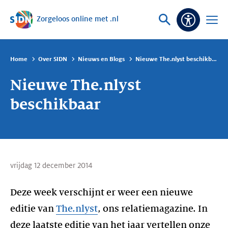
Zorgeloos online met .nl
Sla navigatie over
Vraag
Open
Toeganke
of
menu
zoek
Home
Over SIDN
Nieuws en Blogs
Nieuwe The.nlyst beschikbaar
Nieuwe The.nlyst
beschikbaar
vrijdag 12 december 2014
Deze week verschijnt er weer een nieuwe
editie van
The.nlyst
, ons relatiemagazine. In
deze laatste editie van het jaar vertellen onze