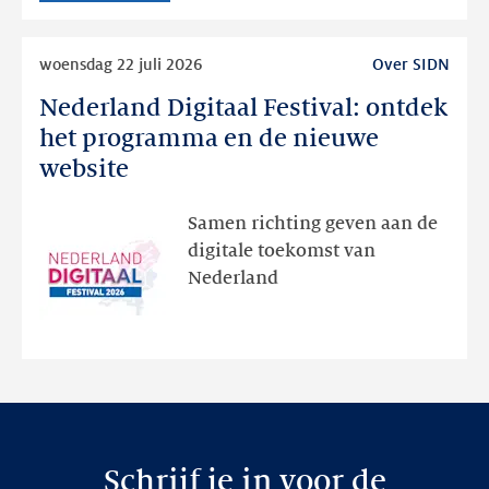
Lees
woensdag 22 juli 2026
Over SIDN
meer
Nederland Digitaal Festival: ontdek
Nederland
Digitaal
het programma en de nieuwe
Festival:
website
ontdek
het
Samen richting geven aan de
programma
digitale toekomst van
en
Nederland
de
nieuwe
website
Schrijf je in voor de