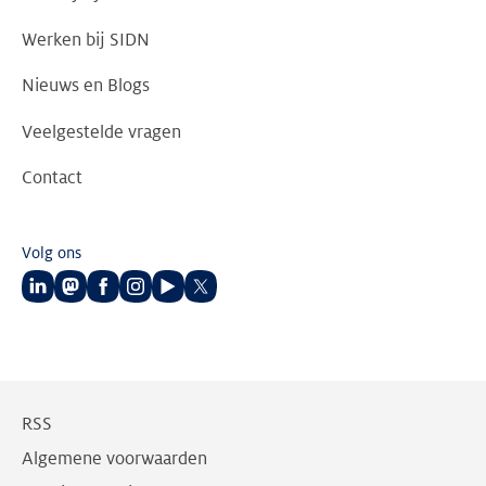
Werken bij SIDN
Nieuws en Blogs
Veelgestelde vragen
Contact
Volg ons
Volg
Volg
Volg
Volg
Volg
Volg
ons
ons
ons
ons
ons
ons
op
op
op
op
op
op
LinkedIn
Mastodon
Facebook
Instagram
Youtube
Twitter
RSS
Algemene voorwaarden