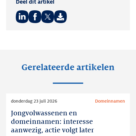
Deel dit artikel
Deel
Deel
Deel
op:
op:
op:
LinkedIn
Facebook
Twitter
Gerelateerde artikelen
Lees
donderdag 23 juli 2026
Domeinnamen
meer
Jongvolwassenen en
Jongvolwassenen
en
domeinnamen: interesse
domeinnamen:
aanwezig, actie volgt later
interesse