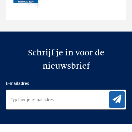
de
nieuwe
website
Schrijf je in voor de
nieuwsbrief
E-mailadres
Aan