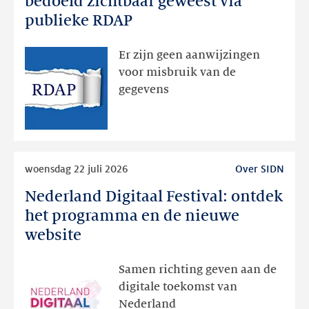
bedoeld zichtbaar geweest via
dan
publieke RDAP
bedoeld
zichtbaar
Er zijn geen aanwijzingen
geweest
voor misbruik van de
via
gegevens
publieke
RDAP
Lees
woensdag 22 juli 2026
Over SIDN
meer
Nederland Digitaal Festival: ontdek
Nederland
Digitaal
het programma en de nieuwe
Festival:
website
ontdek
het
Samen richting geven aan de
programma
digitale toekomst van
en
Nederland