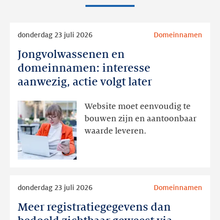
Lees
donderdag 23 juli 2026
Domeinnamen
meer
Jongvolwassenen en
Jongvolwassenen
en
domeinnamen: interesse
domeinnamen:
aanwezig, actie volgt later
interesse
aanwezig,
Website moet eenvoudig te
actie
bouwen zijn en aantoonbaar
volgt
waarde leveren.
later
Lees
donderdag 23 juli 2026
Domeinnamen
meer
Meer registratiegegevens dan
Meer
registratiegegevens