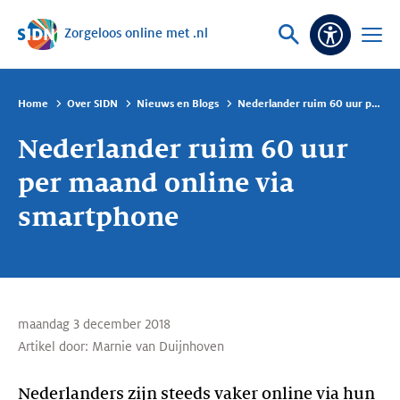
Zorgeloos online met .nl
Sla navigatie over
Vraag
Open
Toeganke
of
menu
zoek
Home
Over SIDN
Nieuws en Blogs
Nederlander ruim 60 uur per maand online via smartphone
Nederlander ruim 60 uur
per maand online via
smartphone
maandag 3 december 2018
Artikel door:
Marnie van Duijnhoven
Nederlanders zijn steeds vaker online via hun