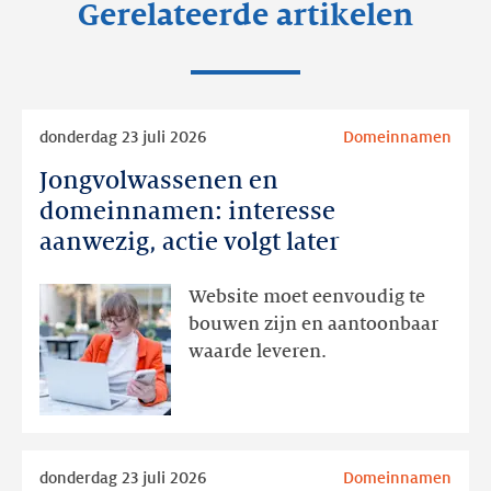
Gerelateerde artikelen
Lees
donderdag 23 juli 2026
Domeinnamen
meer
Jongvolwassenen en
Jongvolwassenen
en
domeinnamen: interesse
domeinnamen:
aanwezig, actie volgt later
interesse
aanwezig,
Website moet eenvoudig te
actie
bouwen zijn en aantoonbaar
volgt
waarde leveren.
later
Lees
donderdag 23 juli 2026
Domeinnamen
meer