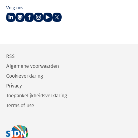
Volg ons
Volg
Volg
Volg
Volg
Volg
Volg
ons
ons
ons
ons
ons
ons
op
op
op
op
op
op
LinkedIn
Mastodon
Facebook
Instagram
Youtube
Twitter
RSS
Algemene voorwaarden
Cookieverklaring
Privacy
Toegankelijkheidsverklaring
Terms of use