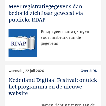
Meer registratiegegevens dan
Meer
registratiegegevens
bedoeld zichtbaar geweest via
dan
publieke RDAP
bedoeld
zichtbaar
Er zijn geen aanwijzingen
geweest
voor misbruik van de
via
gegevens
publieke
RDAP
Lees
woensdag 22 juli 2026
Over SIDN
meer
Nederland Digitaal Festival: ontdek
Nederland
Digitaal
het programma en de nieuwe
Festival:
website
ontdek
het
Samen richting geven aan de