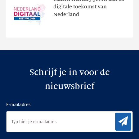
programma
digitale toekomst van
en
Nederland
de
nieuwe
website
Schrijf je in voor de
nieuwsbrief
E-mailadres
Aan