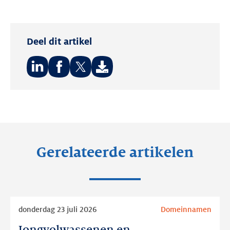
Deel dit artikel
Deel
Deel
Deel
op:
op:
op:
LinkedIn
Facebook
Twitter
Gerelateerde artikelen
Lees
donderdag 23 juli 2026
Domeinnamen
meer
Jongvolwassenen en
Jongvolwassenen