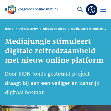
Zorgeloos online met .nl
Sla navigatie over
Vraag
Open
Toeganke
of
menu
zoek
Home
Cybersecurity
Nieuws en Blogs
Mediajungle stimuleert digitale zelfredzaamheid met nieuw online platform
Mediajungle stimuleert
digitale zelfredzaamheid
met nieuw online platform
Door SIDN fonds gesteund project
draagt bij aan een veiliger en kansrijk
digitaal bestaan