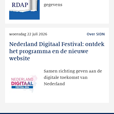
via
gegevens
publieke
RDAP
Lees
woensdag 22 juli 2026
Over SIDN
meer
Nederland Digitaal Festival: ontdek
Nederland
Digitaal
het programma en de nieuwe
Festival:
website
ontdek
het
Samen richting geven aan de
programma
digitale toekomst van
en
Nederland
de
nieuwe
website