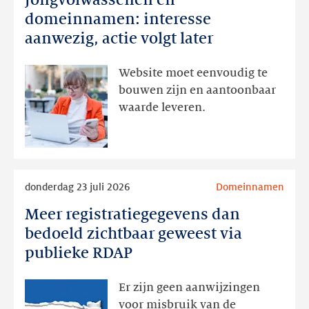
en
domeinnamen: interesse
domeinnamen:
aanwezig, actie volgt later
interesse
aanwezig,
Website moet eenvoudig te
actie
bouwen zijn en aantoonbaar
volgt
waarde leveren.
later
Lees
donderdag 23 juli 2026
Domeinnamen
meer
Meer registratiegegevens dan
Meer
registratiegegevens
bedoeld zichtbaar geweest via
dan
publieke RDAP
bedoeld
zichtbaar
Er zijn geen aanwijzingen
geweest
voor misbruik van de