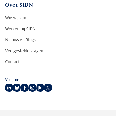
Over SIDN
Wie wij zijn
Werken bij SIDN
Nieuws en Blogs
Veelgestelde vragen
Contact
Volg ons
Volg
Volg
Volg
Volg
Volg
Volg
ons
ons
ons
ons
ons
ons
op
op
op
op
op
op
LinkedIn
Mastodon
Facebook
Instagram
Youtube
Twitter