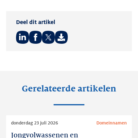
Deel dit artikel
Deel
Deel
Deel
op:
op:
op:
LinkedIn
Facebook
Twitter
Gerelateerde artikelen
Lees
donderdag 23 juli 2026
Domeinnamen
meer
Jongvolwassenen en
Jongvolwassenen