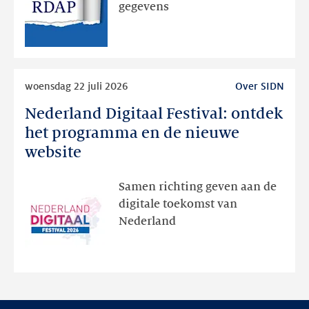
via
gegevens
publieke
RDAP
Lees
woensdag 22 juli 2026
Over SIDN
meer
Nederland Digitaal Festival: ontdek
Nederland
Digitaal
het programma en de nieuwe
Festival:
website
ontdek
het
Samen richting geven aan de
programma
digitale toekomst van
en
Nederland
de
nieuwe
website