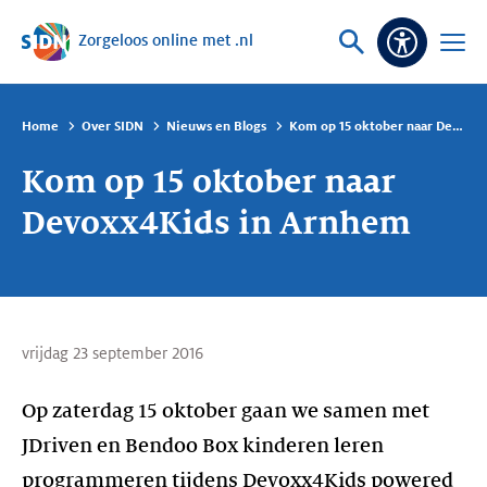
Zorgeloos online met .nl
Sla navigatie over
Vraag
Open
Toeganke
of
menu
zoek
Home
Over SIDN
Nieuws en Blogs
Kom op 15 oktober naar Devoxx4Kids in Arnhem
Kom op 15 oktober naar
Devoxx4Kids in Arnhem
vrijdag 23 september 2016
Op zaterdag 15 oktober gaan we samen met
JDriven en Bendoo Box kinderen leren
programmeren tijdens Devoxx4Kids powered