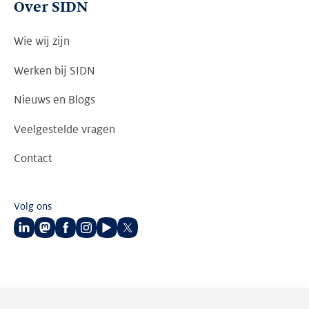
Over SIDN
Wie wij zijn
Werken bij SIDN
Nieuws en Blogs
Veelgestelde vragen
Contact
Volg ons
Volg
Volg
Volg
Volg
Volg
Volg
ons
ons
ons
ons
ons
ons
op
op
op
op
op
op
LinkedIn
Mastodon
Facebook
Instagram
Youtube
Twitter