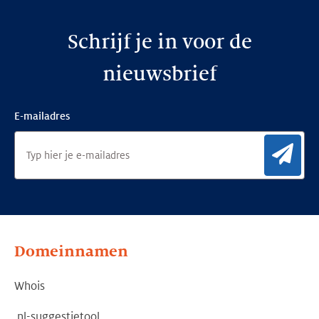
Schrijf je in voor de
nieuwsbrief
E-mailadres
Aan
Domeinnamen
Whois
.nl-suggestietool