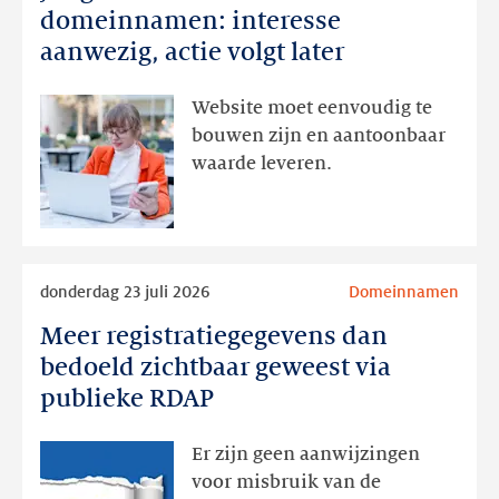
en
domeinnamen: interesse
domeinnamen:
aanwezig, actie volgt later
interesse
aanwezig,
Website moet eenvoudig te
actie
bouwen zijn en aantoonbaar
volgt
waarde leveren.
later
Lees
donderdag 23 juli 2026
Domeinnamen
meer
Meer registratiegegevens dan
Meer
registratiegegevens
bedoeld zichtbaar geweest via
dan
publieke RDAP
bedoeld
zichtbaar
Er zijn geen aanwijzingen
geweest
voor misbruik van de