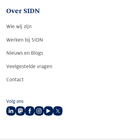
Over SIDN
Wie wij zijn
Werken bij SIDN
Nieuws en Blogs
Veelgestelde vragen
Contact
Volg ons
Volg
Volg
Volg
Volg
Volg
Volg
ons
ons
ons
ons
ons
ons
op
op
op
op
op
op