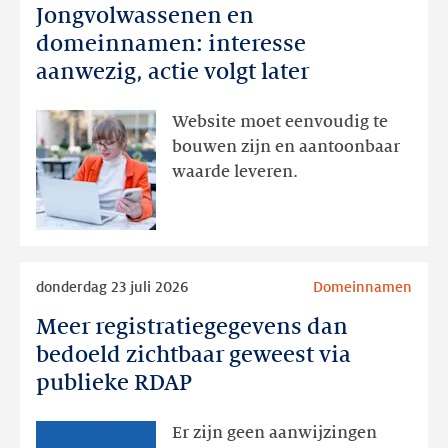
Jongvolwassenen en
Jongvolwassenen
en
domeinnamen: interesse
domeinnamen:
aanwezig, actie volgt later
interesse
aanwezig,
Website moet eenvoudig te
actie
bouwen zijn en aantoonbaar
volgt
waarde leveren.
later
Lees
donderdag 23 juli 2026
Domeinnamen
meer
Meer registratiegegevens dan
Meer
registratiegegevens
bedoeld zichtbaar geweest via
dan
publieke RDAP
bedoeld
zichtbaar
Er zijn geen aanwijzingen