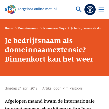
Zorgeloos online met .nl
Sla navigatie over
Vraag
Open
Toeganke
of
menu
zoek
Home
Domeinnamen
Nieuws en Blogs
Je bedrijfsnaam als domeinnaamextensie? Binnenkort kan het weer
Je bedrijfsnaam als
domeinnaamextensie?
Binnenkort kan het weer
dinsdag 24 april 2018
Artikel door:
Pim Pastoors
Afgelopen maand kwam de internationale