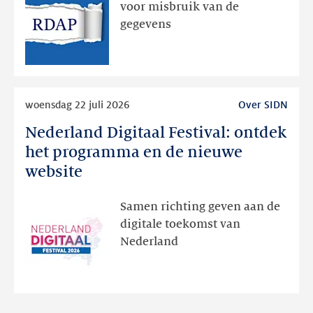
geweest
voor misbruik van de
via
gegevens
publieke
RDAP
Lees
woensdag 22 juli 2026
Over SIDN
meer
Nederland Digitaal Festival: ontdek
Nederland
Digitaal
het programma en de nieuwe
Festival:
website
ontdek
het
Samen richting geven aan de
programma
digitale toekomst van
en
Nederland
de
nieuwe
website