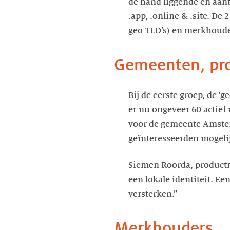
de hand liggende en aant
.app, .online & .site. D
geo-TLD’s) en merkhoude
Gemeenten, prov
Bij de eerste groep, de ‘
er nu ongeveer 60 actief
voor de gemeente Amst
geïnteresseerden mogeli
Siemen Roorda, productma
een lokale identiteit. Ee
versterken.”
Merkhouders