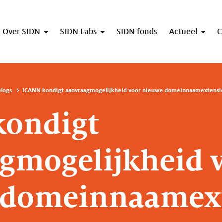
Over SIDN
SIDN Labs
SIDN fonds
Actueel
C
logs
ICANN kondigt aanvraagmogelijkheid voor nieuwe domeinnaamextensi
kondigt
gmogelijkheid 
 domeinnaamext