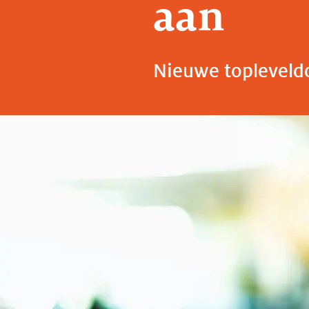
aan
Nieuwe topleveld