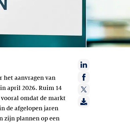
Deel
r het aanvragen van
op:
Deel
in april 2026. Ruim 14
LinkedIn
op:
, vooral omdat de markt
Deel
Facebook
op:
in de afgelopen jaren
Twitter
n zijn plannen op een