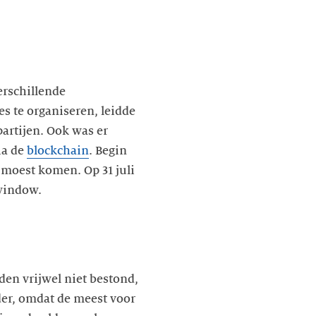
erschillende
s te organiseren, leidde
partijen. Ook was er
ia de
blockchain
. Begin
moest komen. Op 31 juli
window.
den vrijwel niet bestond,
nder, omdat de meest voor