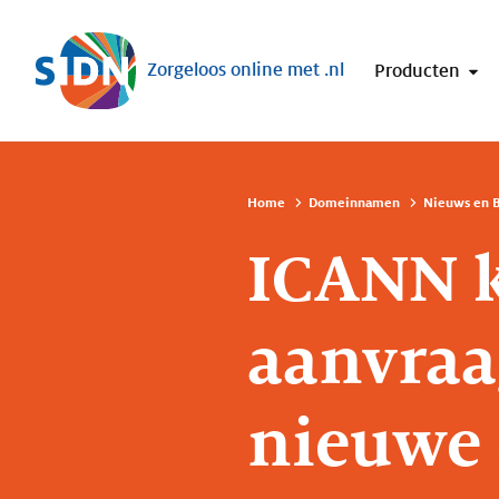
Sla navigatie over
Zorgeloos online met .nl
Producten
Home
Domeinnamen
Nieuws en B
ICANN 
aanvraa
nieuwe