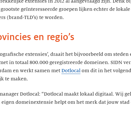
rekkelijke extensies in 2012 al aangevraagd zijn. Denk b
e 2 grootste geïnteresseerde groepen lijken echter de lok
rs (brand-TLD’s) te worden.
incies en regio’s
geografische extensies’, draait het bijvoorbeeld om steden 
 met in totaal 800.000 geregistreerde domeinen. SIDN ver
erdam en werkt samen met
Dotlocal
om dit in het volgen
jk te maken.
nager Dotlocal: “Dotlocal maakt lokaal digitaal. Wij ge
n eigen domeinextensie helpt om het merk dat jouw stad of