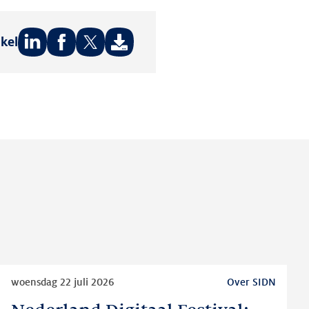
ikel
Deel
Deel
Deel
op:
op:
op:
LinkedIn
Facebook
Twitter
Lees
woensdag 22 juli 2026
Over SIDN
meer
Nederland