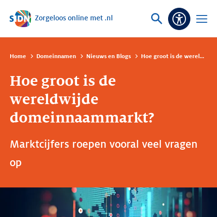
Zorgeloos online met .nl
Sla navigatie over
Vraag
Open
Toeganke
of
menu
zoek
Home
Domeinnamen
Nieuws en Blogs
Hoe groot is de wereldwijde domeinnaammarkt?
Hoe groot is de
wereldwijde
domeinnaammarkt?
Marktcijfers roepen vooral veel vragen
op