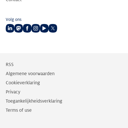
Volg ons
Volg
Volg
Volg
Volg
Volg
Volg
ons
ons
ons
ons
ons
ons
op
op
op
op
op
op
LinkedIn
Mastodon
Facebook
Instagram
Youtube
Twitter
RSS
Algemene voorwaarden
Cookieverklaring
Privacy
Toegankelijkheidsverklaring
Terms of use