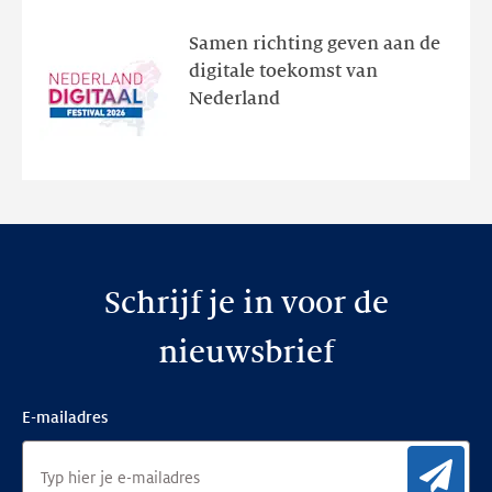
ontdek
het
Samen richting geven aan de
programma
digitale toekomst van
en
Nederland
de
nieuwe
website
Schrijf je in voor de
nieuwsbrief
E-mailadres
Aan