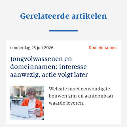
Gerelateerde artikelen
Lees
donderdag 23 juli 2026
Domeinnamen
meer
Jongvolwassenen en
Jongvolwassenen
en
domeinnamen: interesse
domeinnamen:
aanwezig, actie volgt later
interesse
aanwezig,
Website moet eenvoudig te
actie
bouwen zijn en aantoonbaar
volgt
waarde leveren.
later