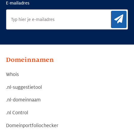
E-mailadres
Aan
Domeinnamen
Whois
.nl-suggestietool
.nl-domeinnaam
.nl Control
Domeinportfoliochecker