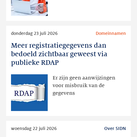
later
Lees
donderdag 23 juli 2026
Domeinnamen
meer
Meer registratiegegevens dan
Meer
registratiegegevens
bedoeld zichtbaar geweest via
dan
publieke RDAP
bedoeld
zichtbaar
Er zijn geen aanwijzingen
geweest
voor misbruik van de
via
gegevens
publieke
RDAP
Lees
woensdag 22 juli 2026
Over SIDN
meer