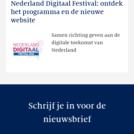
Nederland Digitaal Festival: ontdek
Nederland
Digitaal
het programma en de nieuwe
Festival:
website
ontdek
het
Samen richting geven aan de
programma
digitale toekomst van
en
Nederland
de
nieuwe
website
Schrijf je in voor de
nieuwsbrief