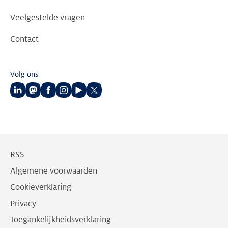
Veelgestelde vragen
Contact
Volg ons
Volg
Volg
Volg
Volg
Volg
Volg
ons
ons
ons
ons
ons
ons
op
op
op
op
op
op
LinkedIn
Mastodon
Facebook
Instagram
Youtube
Twitter
RSS
Algemene voorwaarden
Cookieverklaring
Privacy
Toegankelijkheidsverklaring