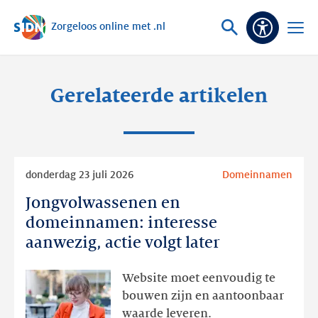
Zorgeloos online met .nl
Sla navigatie over
Vraag
Open
Toeganke
of
menu
zoek
Gerelateerde artikelen
Lees
donderdag 23 juli 2026
Domeinnamen
meer
Jongvolwassenen en
Jongvolwassenen
en
domeinnamen: interesse
domeinnamen:
aanwezig, actie volgt later
interesse
aanwezig,
Website moet eenvoudig te
actie
bouwen zijn en aantoonbaar
volgt
waarde leveren.