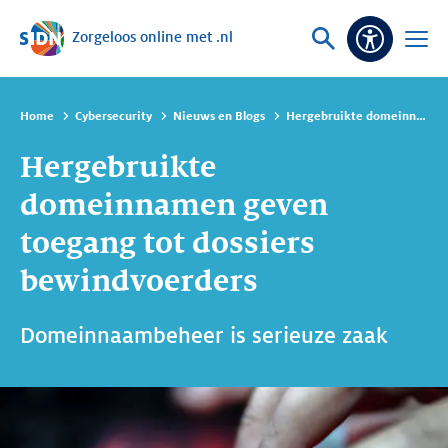
Zorgeloos online met .nl
Sla navigatie over
Vraag
Open
Toeganke
of
menu
zoek
Home
Cybersecurity
Nieuws en Blogs
Hergebruikte domeinnamen geven toegang tot dossiers bewindvoerders
Hergebruikte
domeinnamen geven
toegang tot dossiers
bewindvoerders
Domeinnaambeheer is serieuze zaak