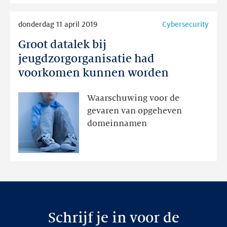
orde
Lees
donderdag 11 april 2019
Cybersecurity
meer
Groot datalek bij
Groot
datalek
jeugdzorgorganisatie had
bij
voorkomen kunnen worden
jeugdzorgorganisatie
had
Waarschuwing voor de
voorkomen
gevaren van opgeheven
kunnen
domeinnamen
worden
Schrijf je in voor de