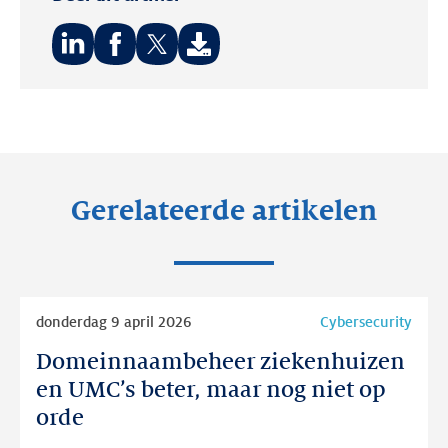
Deel
Deel
Deel
op:
op:
op:
LinkedIn
Facebook
Twitter
Gerelateerde artikelen
Lees
donderdag 9 april 2026
Cybersecurity
meer
Domeinnaambeheer ziekenhuizen
Domeinnaambeheer
ziekenhuizen
en UMC’s beter, maar nog niet op
en
orde
UMC’s