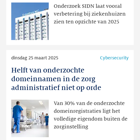
beter,
Onderzoek SIDN laat vooral
maar
verbetering bij ziekenhuizen
nog
zien ten opzichte van 2025
niet
op
orde
Lees
dinsdag 25 maart 2025
Cybersecurity
meer
Helft van onderzochte
Helft
van
domeinnamen in de zorg
onderzochte
administratief niet op orde
domeinnamen
in
Van 30% van de onderzochte
de
domeinregistraties ligt het
zorg
volledige eigendom buiten de
administratief
zorginstelling
niet
op