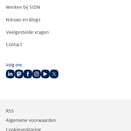
Werken bij SIDN
Nieuws en Blogs
Veelgestelde vragen
Contact
Volg ons
Volg
Volg
Volg
Volg
Volg
Volg
ons
ons
ons
ons
ons
ons
op
op
op
op
op
op
LinkedIn
Mastodon
Facebook
Instagram
Youtube
Twitter
RSS
Algemene voorwaarden
Cookieverklaring