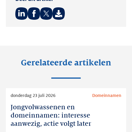
Deel
Deel
Deel
op:
op:
op:
LinkedIn
Facebook
Twitter
Gerelateerde artikelen
Lees
donderdag 23 juli 2026
Domeinnamen
meer
Jongvolwassenen en
Jongvolwassenen
en
domeinnamen: interesse
domeinnamen:
aanwezig, actie volgt later
interesse