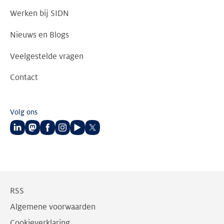
Werken bij SIDN
Nieuws en Blogs
Veelgestelde vragen
Contact
Volg ons
Volg
Volg
Volg
Volg
Volg
Volg
ons
ons
ons
ons
ons
ons
op
op
op
op
op
op
LinkedIn
Mastodon
Facebook
Instagram
Youtube
Twitter
RSS
Algemene voorwaarden
Cookieverklaring