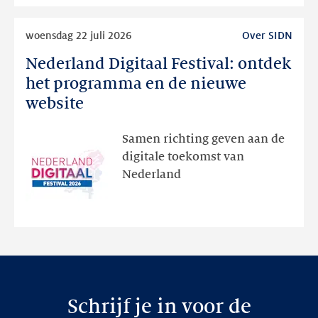
Lees
woensdag 22 juli 2026
Over SIDN
meer
Nederland Digitaal Festival: ontdek
Nederland
Digitaal
het programma en de nieuwe
Festival:
website
ontdek
het
Samen richting geven aan de
programma
digitale toekomst van
en
Nederland
de
nieuwe
website
Schrijf je in voor de