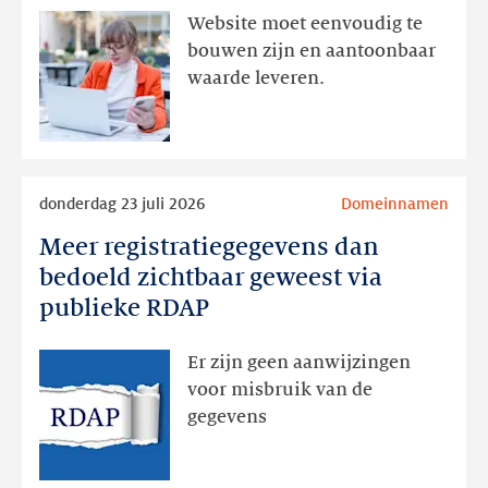
aanwezig,
Website moet eenvoudig te
actie
bouwen zijn en aantoonbaar
volgt
waarde leveren.
later
Lees
donderdag 23 juli 2026
Domeinnamen
meer
Meer registratiegegevens dan
Meer
registratiegegevens
bedoeld zichtbaar geweest via
dan
publieke RDAP
bedoeld
zichtbaar
Er zijn geen aanwijzingen
geweest
voor misbruik van de
via
gegevens
publieke
RDAP