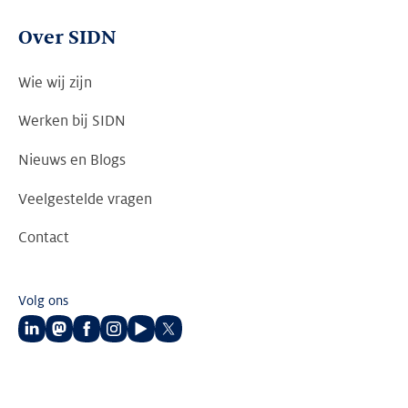
Over SIDN
Wie wij zijn
Werken bij SIDN
Nieuws en Blogs
Veelgestelde vragen
Contact
Volg ons
Volg
Volg
Volg
Volg
Volg
Volg
ons
ons
ons
ons
ons
ons
op
op
op
op
op
op