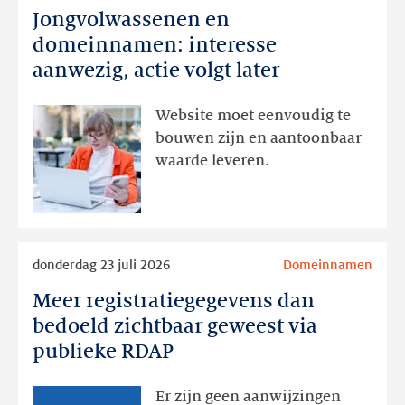
Jongvolwassenen en
Jongvolwassenen
en
domeinnamen: interesse
domeinnamen:
aanwezig, actie volgt later
interesse
aanwezig,
Website moet eenvoudig te
actie
bouwen zijn en aantoonbaar
volgt
waarde leveren.
later
Lees
donderdag 23 juli 2026
Domeinnamen
meer
Meer registratiegegevens dan
Meer
registratiegegevens
bedoeld zichtbaar geweest via
dan
publieke RDAP
bedoeld
zichtbaar
Er zijn geen aanwijzingen