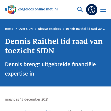
Zorgeloos online met .nl
Sla navigatie over
Vraag
Open
Toeganke
of
menu
zoek
Home
Over SIDN
Nieuws en Blogs
Dennis Raithel lid raad van toezicht SIDN
Dennis Raithel lid raad van
toezicht SIDN
Dennis brengt uitgebreide financiële
expertise in
maandag 13 december 2021