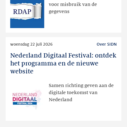
geweest
voor misbruik van de
via
gegevens
publieke
RDAP
Lees
woensdag 22 juli 2026
Over SIDN
meer
Nederland Digitaal Festival: ontdek
Nederland
Digitaal
het programma en de nieuwe
Festival:
website
ontdek
het
Samen richting geven aan de
programma
digitale toekomst van
en
Nederland
de
nieuwe
website