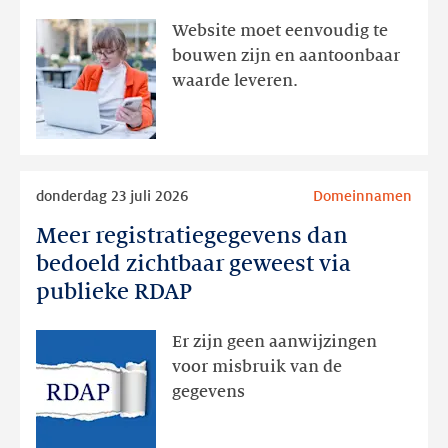
aanwezig,
Website moet eenvoudig te
actie
bouwen zijn en aantoonbaar
volgt
waarde leveren.
later
Lees
donderdag 23 juli 2026
Domeinnamen
meer
Meer registratiegegevens dan
Meer
registratiegegevens
bedoeld zichtbaar geweest via
dan
publieke RDAP
bedoeld
zichtbaar
Er zijn geen aanwijzingen
geweest
voor misbruik van de
via
gegevens
publieke
RDAP