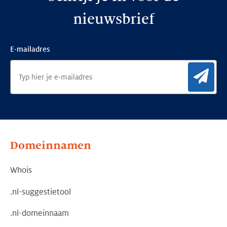
nieuwsbrief
E-mailadres
Aan
Domeinnamen
Whois
.nl-suggestietool
.nl-domeinnaam