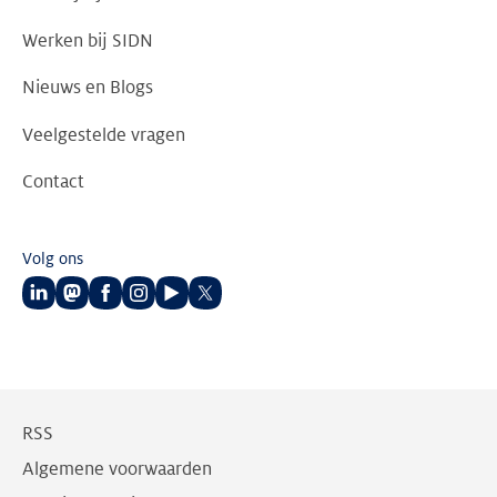
Werken bij SIDN
Nieuws en Blogs
Veelgestelde vragen
Contact
Volg ons
Volg
Volg
Volg
Volg
Volg
Volg
ons
ons
ons
ons
ons
ons
op
op
op
op
op
op
LinkedIn
Mastodon
Facebook
Instagram
Youtube
Twitter
RSS
Algemene voorwaarden