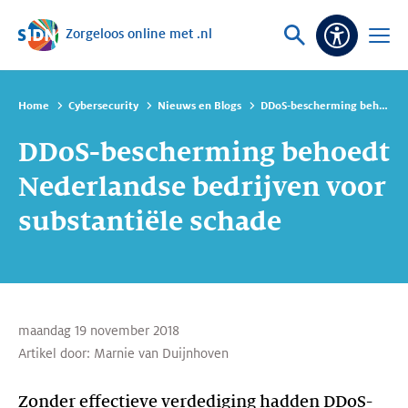
Zorgeloos online met .nl
Sla navigatie over
Vraag
Open
Toeganke
of
menu
zoek
Home
Cybersecurity
Nieuws en Blogs
DDoS-bescherming behoedt Nederlandse bedrijven voor substantiële schade
DDoS-bescherming behoedt
Nederlandse bedrijven voor
substantiële schade
maandag 19 november 2018
Artikel door:
Marnie van Duijnhoven
Zonder effectieve verdediging hadden DDoS-