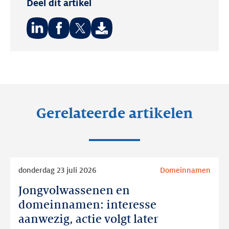
Deel dit artikel
Deel
Deel
Deel
op:
op:
op:
LinkedIn
Facebook
Twitter
Gerelateerde artikelen
Lees
donderdag 23 juli 2026
Domeinnamen
meer
Jongvolwassenen en
Jongvolwassenen
en
domeinnamen: interesse
domeinnamen:
aanwezig, actie volgt later
interesse