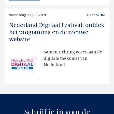
Lees
woensdag 22 juli 2026
Over SIDN
meer
Nederland Digitaal Festival: ontdek
Nederland
Digitaal
het programma en de nieuwe
Festival:
website
ontdek
het
Samen richting geven aan de
programma
digitale toekomst van
en
Nederland
de
nieuwe
website
Schrijf je in voor de