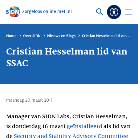
Zorgeloos online met .nl
Sla navigatie over
Vraag
Open
Toeganke
of
menu
zoek
Home
Over SIDN
Nieuws en Blogs
Cristian Hesselman lid van SSAC
Cristian Hesselman lid van
SSAC
maandag 20 maart 2017
Manager van SIDN Labs, Cristian Hesselman,
is donderdag 16 maart
geïnstalleerd
als lid van
de
Security and Stability Advisory Committee