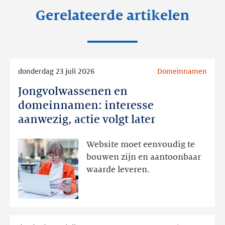
Gerelateerde artikelen
Lees
donderdag 23 juli 2026
Domeinnamen
meer
Jongvolwassenen en
Jongvolwassenen
en
domeinnamen: interesse
domeinnamen:
aanwezig, actie volgt later
interesse
aanwezig,
Website moet eenvoudig te
actie
bouwen zijn en aantoonbaar
volgt
waarde leveren.
later
Lees