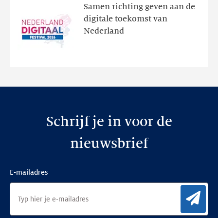
het
Samen richting geven aan de
programma
digitale toekomst van
en
Nederland
de
nieuwe
website
Schrijf je in voor de
nieuwsbrief
E-mailadres
Aan