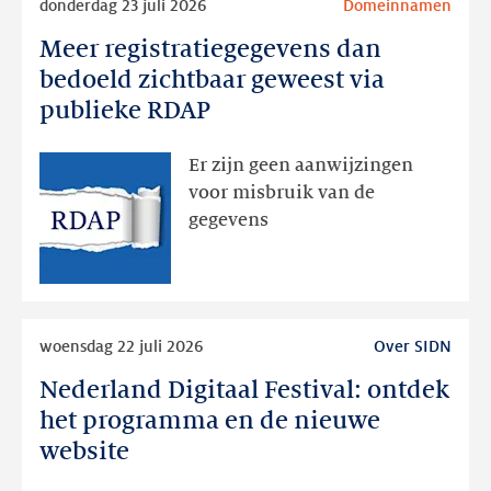
donderdag 23 juli 2026
Domeinnamen
meer
Meer registratiegegevens dan
Meer
registratiegegevens
bedoeld zichtbaar geweest via
dan
publieke RDAP
bedoeld
zichtbaar
Er zijn geen aanwijzingen
geweest
voor misbruik van de
via
gegevens
publieke
RDAP
Lees
woensdag 22 juli 2026
Over SIDN
meer
Nederland Digitaal Festival: ontdek
Nederland
Digitaal
het programma en de nieuwe
Festival:
website
ontdek