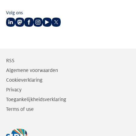
Volg ons
Volg
Volg
Volg
Volg
Volg
Volg
ons
ons
ons
ons
ons
ons
op
op
op
op
op
op
LinkedIn
Mastodon
Facebook
Instagram
Youtube
Twitter
RSS
Algemene voorwaarden
Cookieverklaring
Privacy
Toegankelijkheidsverklaring
Terms of use