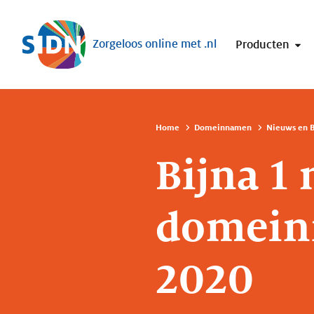
Sla navigatie over
Zorgeloos online met .nl
Producten
Home
Domeinnamen
Nieuws en B
Bijna 1
domeinn
2020