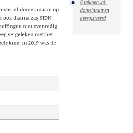
6 miljoen .nl-
joenste .nl-domeinnaam op
domeinnamen
ar ook daarna zag SIDN
geregistreerd
pheffingen niet evenredig
teeg vergeleken met het
gelijking: in 2019 was de