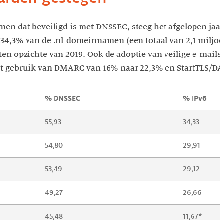
en dat beveiligd is met DNSSEC, steeg het afgelopen jaa
 34,3% van de .nl-domeinnamen (een totaal van 2,1 miljoe
 ten opzichte van 2019. Ook de adoptie van veilige e-mail
g het gebruik van DMARC van 16% naar 22,3% en StartTLS/
% DNSSEC
% IPv6
55,93
34,33
54,80
29,91
53,49
29,12
49,27
26,66
45,48
11,67*