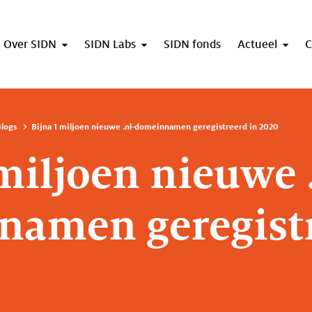
Over SIDN
SIDN Labs
SIDN fonds
Actueel
C
logs
Bijna 1 miljoen nieuwe .nl-domeinnamen geregistreerd in 2020
 miljoen nieuwe 
amen geregistr