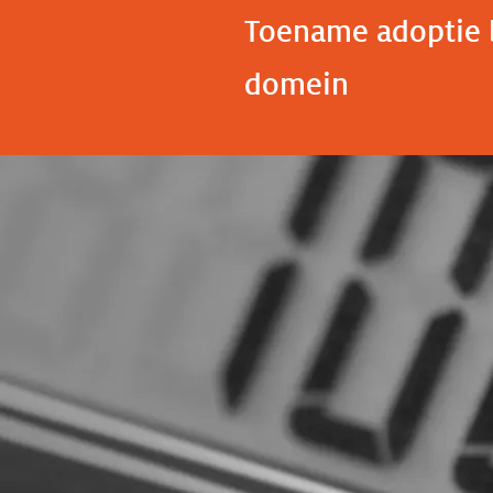
Toename adoptie b
domein