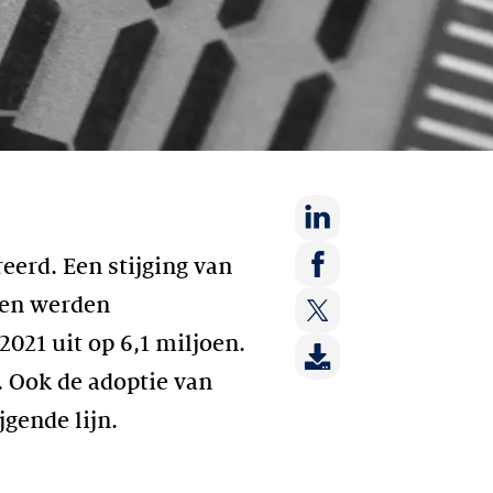
Deel
eerd. Een stijging van
op:
Deel
men werden
LinkedIn
op:
021 uit op 6,1 miljoen.
Deel
Facebook
op:
n. Ook de adoptie van
Twitter