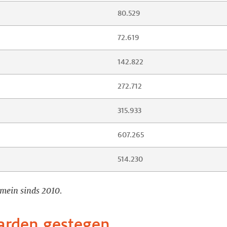
80.529
72.619
142.822
272.712
315.933
607.265
514.230
omein sinds 2010.
arden gestegen