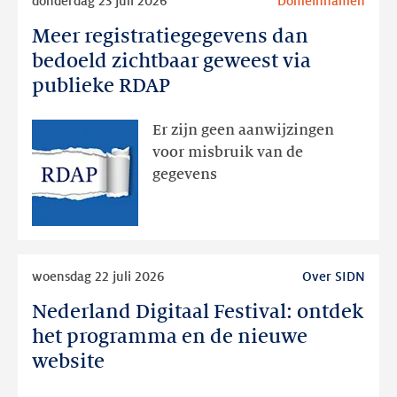
donderdag 23 juli 2026
Domeinnamen
meer
Meer registratiegegevens dan
Meer
registratiegegevens
bedoeld zichtbaar geweest via
dan
publieke RDAP
bedoeld
zichtbaar
Er zijn geen aanwijzingen
geweest
voor misbruik van de
via
gegevens
publieke
RDAP
Lees
woensdag 22 juli 2026
Over SIDN
meer
Nederland Digitaal Festival: ontdek
Nederland
Digitaal
het programma en de nieuwe
Festival:
website
ontdek