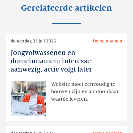
Gerelateerde artikelen
Lees
donderdag 23 juli 2026
Domeinnamen
meer
Jongvolwassenen en
Jongvolwassenen
en
domeinnamen: interesse
domeinnamen:
aanwezig, actie volgt later
interesse
aanwezig,
Website moet eenvoudig te
actie
bouwen zijn en aantoonbaar
volgt
waarde leveren.
later
Lees