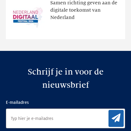
het
Samen richting geven aan de
programma
digitale toekomst van
en
Nederland
de
nieuwe
website
Schrijf je in voor de
nieuwsbrief
E-mailadres
Aan