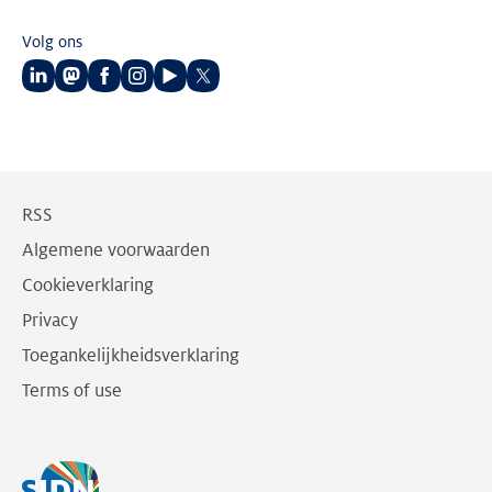
Volg ons
Volg
Volg
Volg
Volg
Volg
Volg
ons
ons
ons
ons
ons
ons
op
op
op
op
op
op
LinkedIn
Mastodon
Facebook
Instagram
Youtube
Twitter
RSS
Algemene voorwaarden
Cookieverklaring
Privacy
Toegankelijkheidsverklaring
Terms of use