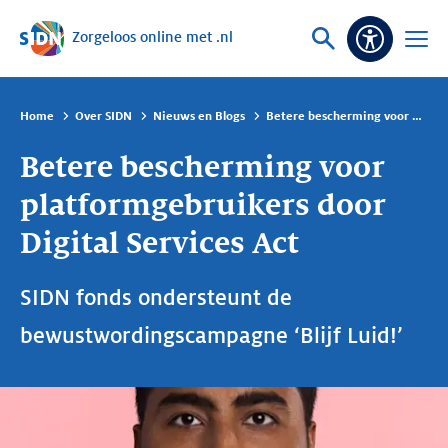
Zorgeloos online met .nl
Sla navigatie over
Vraag
Open
Toeganke
of
menu
zoek
Home
Over SIDN
Nieuws en Blogs
Betere bescherming voor platformgebruikers door Digital Services Act
Betere bescherming voor
platformgebruikers door
Digital Services Act
SIDN fonds ondersteunt de
bewustwordingscampagne ‘Blijf Luid!’