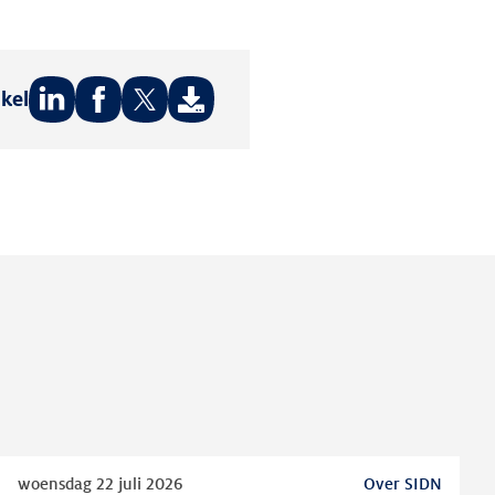
ikel
Deel
Deel
Deel
op:
op:
op:
LinkedIn
Facebook
Twitter
Lees
woensdag 22 juli 2026
Over SIDN