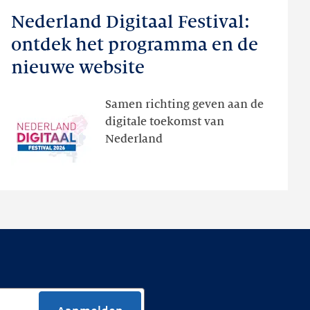
meer
Nederland Digitaal Festival:
Nederland
Digitaal
ontdek het programma en de
Festival:
nieuwe website
ontdek
het
Samen richting geven aan de
programma
digitale toekomst van
en
Nederland
de
nieuwe
website