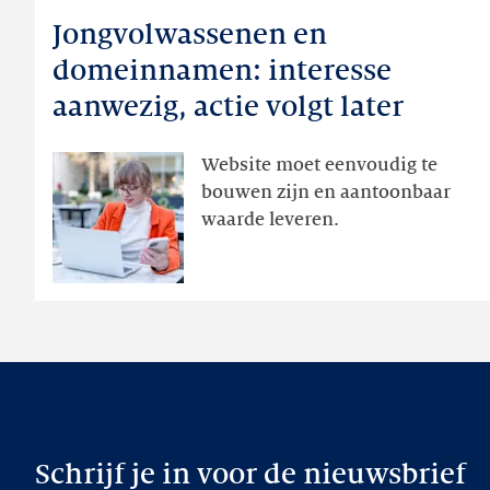
meer
Jongvolwassenen en
Jongvolwassenen
en
domeinnamen: interesse
domeinnamen:
aanwezig, actie volgt later
interesse
aanwezig,
Website moet eenvoudig te
actie
bouwen zijn en aantoonbaar
volgt
waarde leveren.
later
Schrijf je in voor de nieuwsbrief