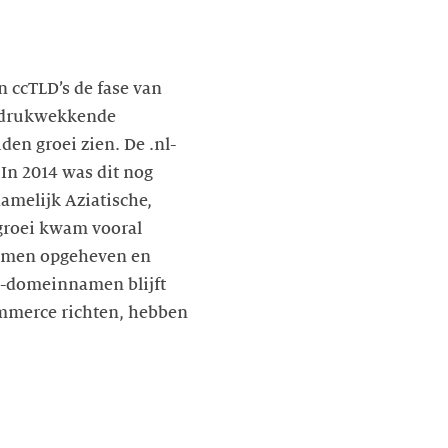
 ccTLD’s de fase van
indrukwekkende
iden groei zien. De .nl-
In 2014 was dit nog
amelijk Aziatische,
 groei kwam vooral
namen opgeheven en
nl-domeinnamen blijft
commerce richten, hebben