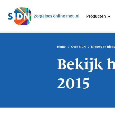
Sla navigatie over
Zorgeloos online met .nl
Producten
Home
Over SIDN
Nieuws en Blogs
Bekijk 
2015