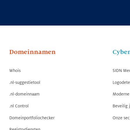
Domeinnamen
Cyber
Whois
SIDN Me
.nl-suggestietool
Logodete
.nl-domeinnaam
Moderne 
.nl Control
Beveilig 
Domeinportfoliochecker
Onze sec
Registrydiensten