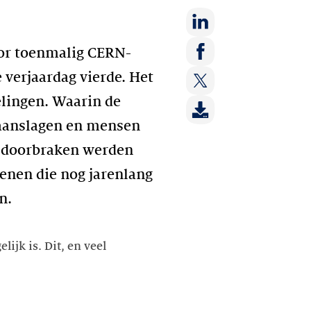
Deel
door toenmalig CERN-
op:
Deel
 verjaardag vierde. Het
LinkedIn
op:
elingen. Waarin de
Deel
Facebook
op:
 aanslagen en mensen
Twitter
 doorbraken werden
nen die nog jarenlang
n.
ijk is. Dit, en veel