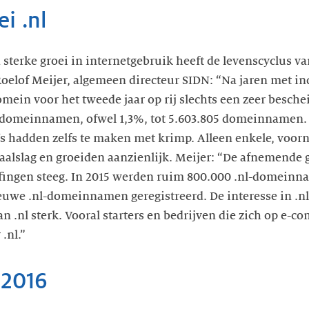
i .nl
erke groei in internetgebruik heeft de levenscyclus van
Roelof Meijer, algemeen directeur SIDN: “Na jaren met 
domein voor het tweede jaar op rij slechts een zeer besche
 domeinnamen, ofwel 1,3%, tot 5.603.805 domeinnamen. 
’s hadden zelfs te maken met krimp. Alleen enkele, voorn
aalslag en groeiden aanzienlijk. Meijer: “De afnemende
ffingen steeg. In 2015 werden ruim 800.000 .nl-domein
ieuwe .nl-domeinnamen geregistreerd. De interesse in .
an .nl sterk. Vooral starters en bedrijven die zich op e-
.nl.”
 2016