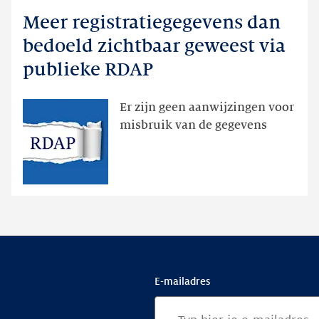
meer
Meer registratiegegevens dan
Meer
registratiegegevens
bedoeld zichtbaar geweest via
dan
publieke RDAP
bedoeld
zichtbaar
Er zijn geen aanwijzingen voor
geweest
misbruik van de gegevens
via
publieke
RDAP
E-mailadres