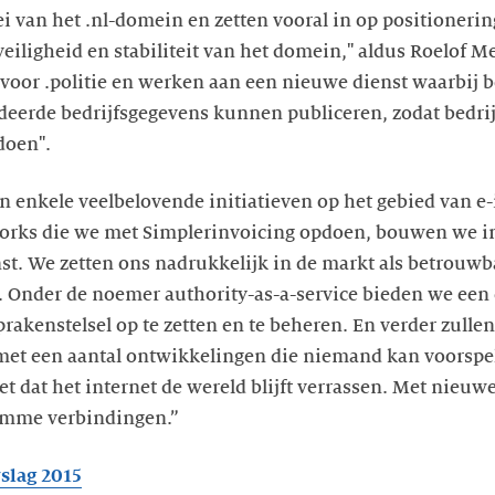
i van het .nl-domein en zetten vooral in op positionering
ligheid en stabiliteit van het domein," aldus Roelof Me
 voor .politie en werken aan een nieuwe dienst waarbij 
erde bedrijfsgegevens kunnen publiceren, zodat bedrij
doen".
n enkele veelbelovende initiatieven op het gebied van e-i
orks die we met Simplerinvoicing opdoen, bouwen we in 
st. We zetten ons nadrukkelijk in de markt als betrouwb
. Onder de noemer authority-as-a-service bieden we een
rakenstelsel op te zetten en te beheren. En verder zulle
et een aantal ontwikkelingen die niemand kan voorspell
et dat het internet de wereld blijft verrassen. Met nieuw
limme verbindingen.”
slag 2015