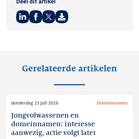
Deel dit artikel
Deel
Deel
Deel
op:
op:
op:
LinkedIn
Facebook
Twitter
Gerelateerde artikelen
Lees
donderdag 23 juli 2026
Domeinnamen
meer
Jongvolwassenen en
Jongvolwassenen
en
domeinnamen: interesse
domeinnamen:
aanwezig, actie volgt later
interesse