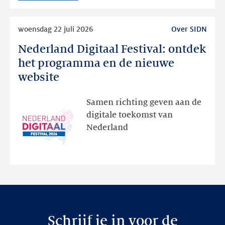
Lees
woensdag 22 juli 2026
Over SIDN
meer
Nederland Digitaal Festival: ontdek
Nederland
Digitaal
het programma en de nieuwe
Festival:
website
ontdek
het
Samen richting geven aan de
programma
digitale toekomst van
en
Nederland
de
nieuwe
website
Schrijf je in voor de