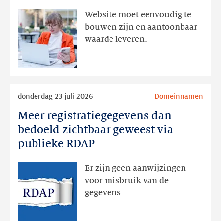
aanwezig,
Website moet eenvoudig te
actie
bouwen zijn en aantoonbaar
volgt
waarde leveren.
later
Lees
donderdag 23 juli 2026
Domeinnamen
meer
Meer registratiegegevens dan
Meer
registratiegegevens
bedoeld zichtbaar geweest via
dan
publieke RDAP
bedoeld
zichtbaar
Er zijn geen aanwijzingen
geweest
voor misbruik van de
via
gegevens
publieke
RDAP