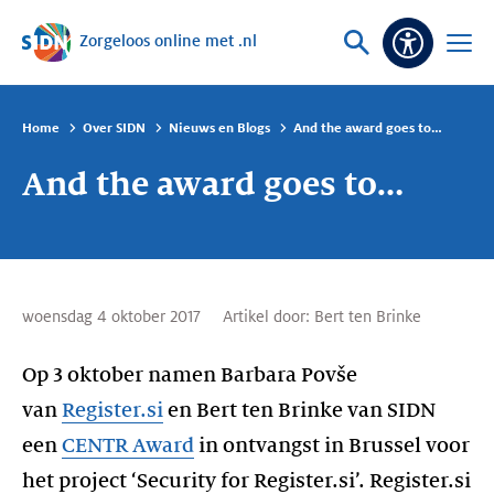
Zorgeloos online met .nl
Sla navigatie over
Vraag
Open
Toeganke
of
menu
zoek
Home
Over SIDN
Nieuws en Blogs
And the award goes to…
And the award goes to…
woensdag 4 oktober 2017
Artikel door:
Bert ten Brinke
Op 3 oktober namen Barbara Povše
van
Register.si
en Bert ten Brinke van SIDN
een
CENTR Award
in ontvangst in Brussel voor
het project ‘Security for Register.si’. Register.si