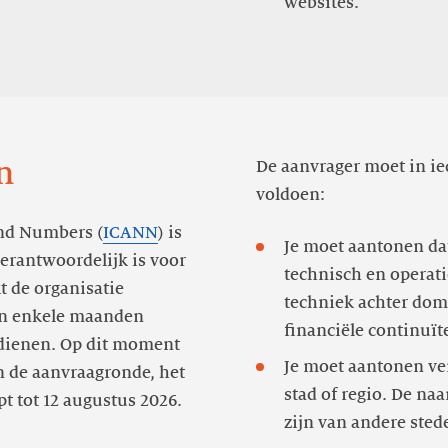
websites.
n
De aanvrager moet in i
voldoen:
and Numbers (
ICANN
) is
Je moet aantonen dat
erantwoordelijk is voor
technisch en operat
t de organisatie
techniek achter dom
an enkele maanden
dienen. Op dit moment
Je moet aantonen ver
 de aanvraagronde, het
stad of regio. De n
t tot 12 augustus 2026.