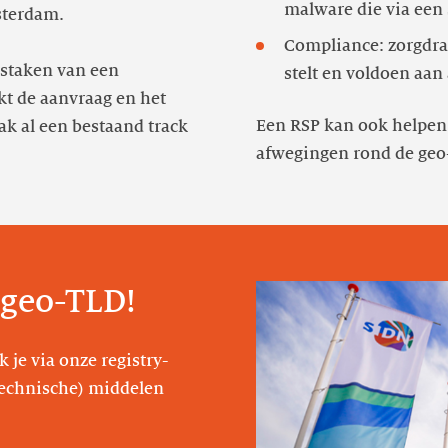
sterdam.
Compliance: zorgdrag
rstaken van een
stelt en voldoen aan
kt de aanvraag en het
Een RSP kan ook helpen
ak al een bestaand track
afwegingen rond de geo
 geo-TLD!
 je via onze registry-
technische) middelen