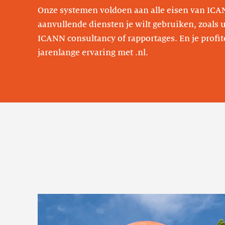
Onze systemen voldoen aan alle eisen van ICANN
aanvullende diensten je wilt gebruiken, zoals 
ICANN consultancy of rapportages. En je profit
jarenlange ervaring met .nl.