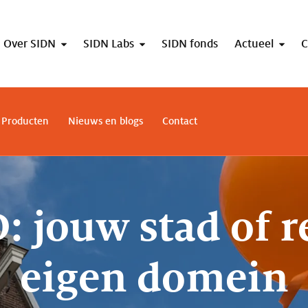
Over SIDN
SIDN Labs
SIDN fonds
Actueel
C
Producten
Nieuws en blogs
Contact
: jouw stad of r
eigen domein