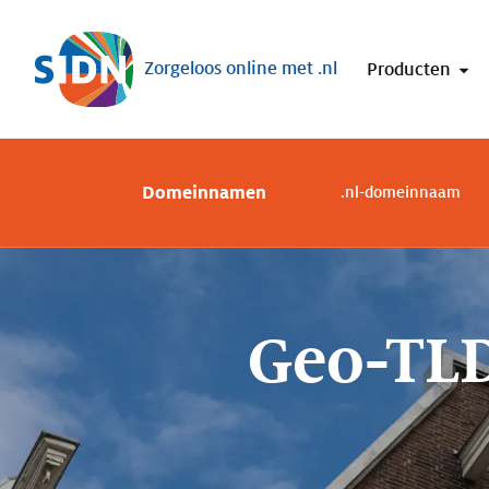
Sla navigatie over
Zorgeloos online met .nl
Producten
Domeinnamen
.nl-domeinnaam
Geo-TLD