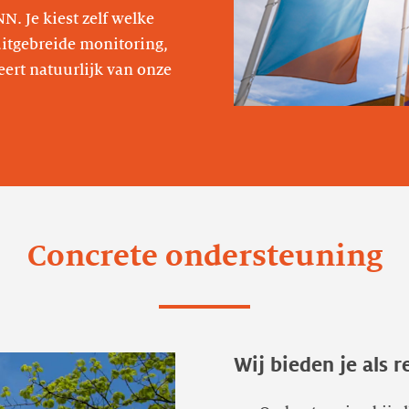
. Je kiest zelf welke
uitgebreide monitoring,
eert natuurlijk van onze
Concrete ondersteuning
Wij bieden je als r