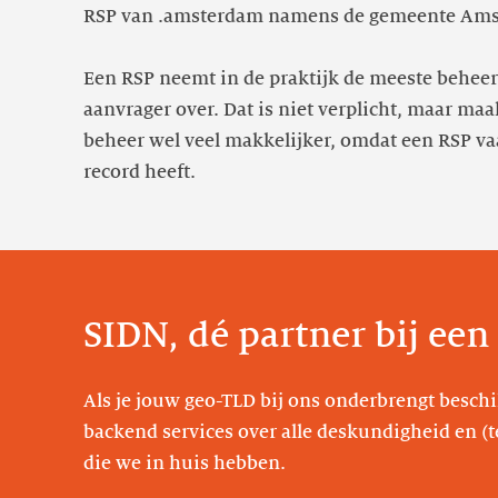
RSP van .amsterdam namens de gemeente Am
Een RSP neemt in de praktijk de meeste behee
aanvrager over. Dat is niet verplicht, maar maa
beheer wel veel makkelijker, omdat een RSP va
record heeft.
SIDN, dé partner bij een
Als je jouw geo-TLD bij ons onderbrengt beschik
backend services over alle deskundigheid en (
die we in huis hebben.