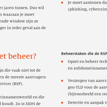
Je moet aantonen dat
er jaren tussen. Dus wil
(phishing, cybercrim
en waaraan je moet
ende window zijn ze
er in ieder geval aan de
Beheerstaken die de RSP
et beheer?
Opzet en beheer tec
en subdomeinnamen o
 die vaak niet tot de
en de meeste aanvragers
Verzorgen van aanv
vicer (RSP).
geo-TLD voor de aan
omeinnamenwereld en die
Detectie en aanpak 
 houdt. Zo is SIDN de