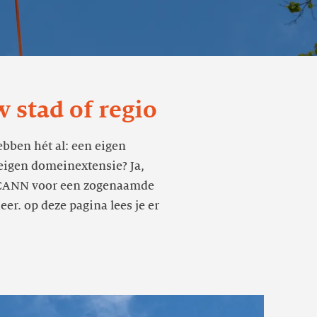
stad of regio
ebben hét al: een eigen
eigen domeinextensie? Ja,
a ICANN voor een zogenaamde
er. op deze pagina lees je er