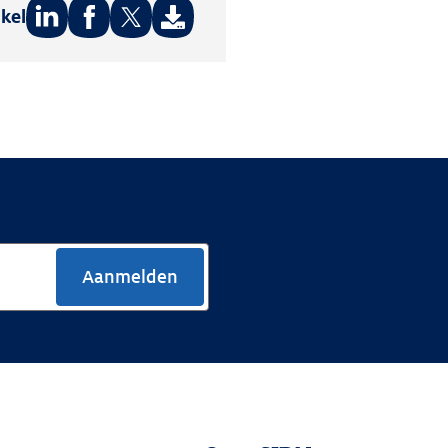
ikel
Deel
Deel
Deel
op:
op:
op:
LinkedIn
Facebook
Twitter
Aanmelden