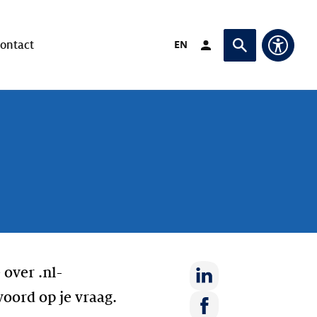
Verander taal naar
EN
ontact
Login (Opent in ande
Vraag of zoek
Toegan
 over .nl-
Deel