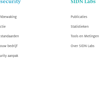
security
SIDN Labs
rkbewaking
Publicaties
ctie
Statistieken
standaarden
Tools en Metingen
jouw bedrijf
Over SIDN Labs
urity aanpak