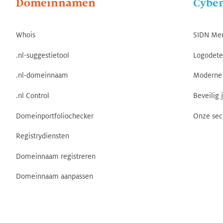
Domeinnamen
Cyber
Whois
SIDN Me
.nl-suggestietool
Logodete
.nl-domeinnaam
Moderne 
.nl Control
Beveilig 
Domeinportfoliochecker
Onze sec
Registrydiensten
Domeinnaam registreren
Domeinnaam aanpassen