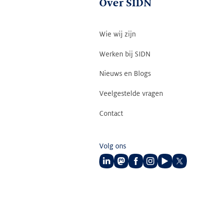
Over SIDN
Wie wij zijn
Werken bij SIDN
Nieuws en Blogs
Veelgestelde vragen
Contact
Volg ons
Volg
Volg
Volg
Volg
Volg
Volg
ons
ons
ons
ons
ons
ons
op
op
op
op
op
op
LinkedIn
Mastodon
Facebook
Instagram
Youtube
Twitter