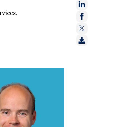
rvices.
Deel
op:
Deel
LinkedIn
op:
Deel
Facebook
op:
Twitter