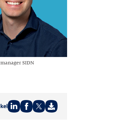
ctmanager SIDN
ikel
Deel
Deel
Deel
op:
op:
op:
LinkedIn
Facebook
Twitter