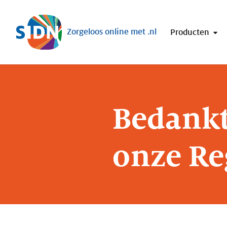
Sla navigatie over
Zorgeloos online met .nl
Producten
Bedankt 
onze Re