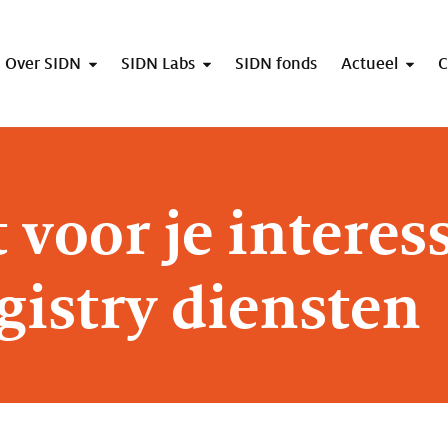
Over SIDN
SIDN Labs
SIDN fonds
Actueel
C
voor je interes
gistry diensten