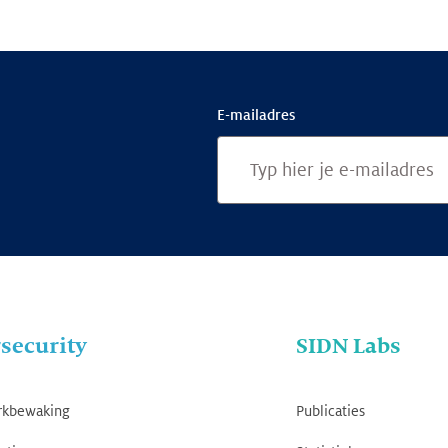
E-mailadres
security
SIDN Labs
rkbewaking
Publicaties