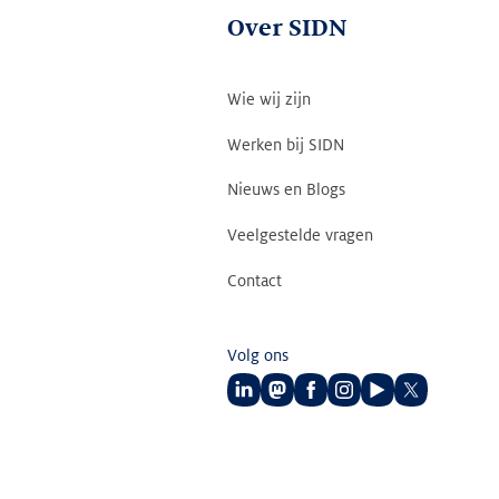
Over SIDN
Wie wij zijn
Werken bij SIDN
Nieuws en Blogs
Veelgestelde vragen
Contact
Volg ons
Volg
Volg
Volg
Volg
Volg
Volg
ons
ons
ons
ons
ons
ons
op
op
op
op
op
op