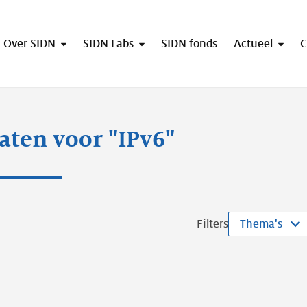
Over SIDN
SIDN Labs
SIDN fonds
Actueel
C
aten voor "IPv6"
Filters
Thema's