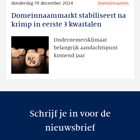
donderdag 19 december 2024
Domeinnamen
meer
Domeinnaammarkt stabiliseert na
Domeinnaammarkt
stabiliseert
krimp in eerste 3 kwartalen
na
krimp
Ondernemersklimaat
in
belangrijk aandachtspunt
eerste
komend jaar
3
kwartalen
Schrijf je in voor de
nieuwsbrief