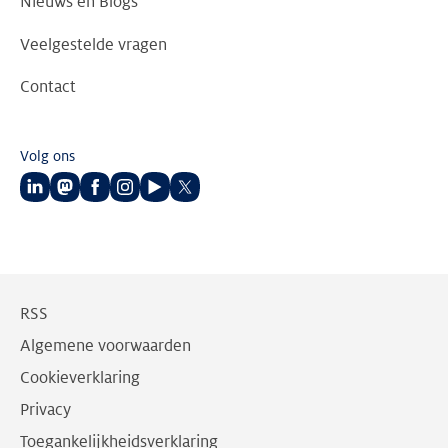
Nieuws en Blogs
Veelgestelde vragen
Contact
Volg ons
Volg
Volg
Volg
Volg
Volg
Volg
ons
ons
ons
ons
ons
ons
op
op
op
op
op
op
LinkedIn
Mastodon
Facebook
Instagram
Youtube
Twitter
RSS
Algemene voorwaarden
Cookieverklaring
Privacy
Toegankelijkheidsverklaring