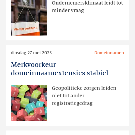
kent
Ondernemersklimaat leidt tot
matige
minder vraag
start
2025
Lees
dinsdag 27 mei 2025
Domeinnamen
meer
Merkvoorkeur
Merkvoorkeur
domeinnaamextensies
domeinnaamextensies stabiel
stabiel
Geopolitieke zorgen leiden
niet tot ander
registratiegedrag
Lees