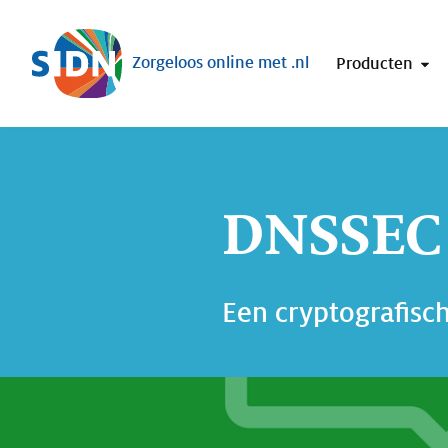
Sla navigatie over
Zorgeloos online met .nl
Producten
DNSSEC
Een cryptografisc