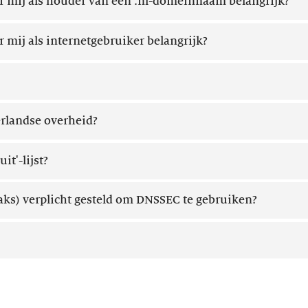
 mij als houder van een .nl-domeinnaam belangrijk?
mij als internetgebruiker belangrijk?
erlandse overheid?
uit'-lijst?
ks) verplicht gesteld om DNSSEC te gebruiken?