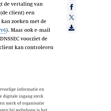
 de vertaling van
Deel
op:
de client) een
Deel
LinkedIn
t kan zoeken met de
op:
Deel
Facebook
Pv6
). Maar ook e-mail
op:
Twitter
 DNSSEC voorziet de
client kan controleren
gevoelige informatie en
e digitale ingang sterk
n merk of organisatie
ngen bij webshops is het