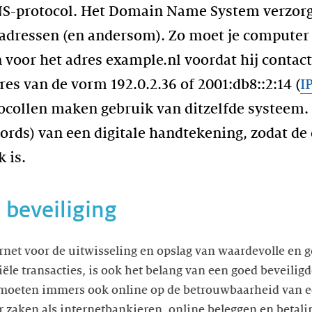
NS-protocol. Het Domain Name System verzorgt
dressen (en andersom). Zo moet je computer (
voor het adres example.nl voordat hij contac
es van de vorm 192.0.2.36 of 2001:db8::2:14 (
I
ocollen maken gebruik van ditzelfde systeem.
ords) van een digitale handtekening, zodat de 
 is.
 beveiliging
rnet voor de uitwisseling en opslag van waardevolle en 
ële transacties, is ook het belang van een goed beveiligd
oeten immers ook online op de betrouwbaarheid van ee
zaken als internetbankieren, online beleggen en betali