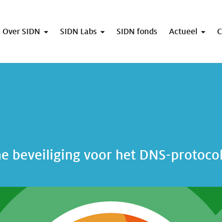
Over SIDN
SIDN Labs
SIDN fonds
Actueel
C
he beveiliging voor het DNS-protoco