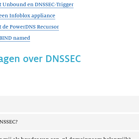
t Unbound en DNSSEC-Trigger
een Infoblox appliance
t de PowerDNS Recursor
 BIND named
ragen over DNSSEC
DNSSEC?