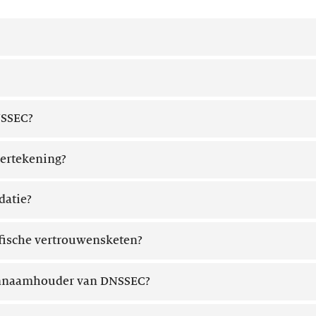
NSSEC?
ertekening?
datie?
fische vertrouwensketen?
innaamhouder van DNSSEC?